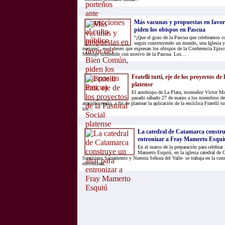
Más vacunas y propuestas en favo
piden los obispos en Pascua
“¡Que el gozo de la Pascua que celebramos c
seguir construyendo un mundo, una Iglesia y
mejores!, es el deseo que expresan los obispos de la Conferencia Epis
Mensaje difundido con motivo de la Pascua. Los...
Fratelli tutti, eje de los proyectos de
platense
El arzobispo de La Plata, monseñor Víctor M
pasado sábado 27 de marzo a los miembros de 
arquidiocesana, a fin de plantear la aplicación de la encíclica Fratelli t
los...
La catedral de Catamarca constru
entronizar a Fray Mamerto Esqui
En el marco de la preparación para celebrar 
Mamerto Esquiú, en la iglesia catedral de C
Santísimo Sacramento y Nuestra Señora del Valle- se trabaja en la cons
entronizará...