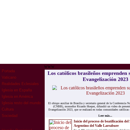
www
Portada
Los católicos brasileños emprenden
Vaticano
Evangelización 2023
Realidades Eclesiales
Iglesia en España
Iglesia en América
Iglesia resto del mundo
El obispo auxiliar de Brasilia y secretario general de la Conferencia 
(CNBB), monseñor Ricardo Hoeper, difundió un video de presen
Cultura
Evangelización 2023, que se realizará en todas comunidades católicas d
Sociedad
Leer más...
Inicio del proceso de beatificación del
Argentino del Valle Larrabure