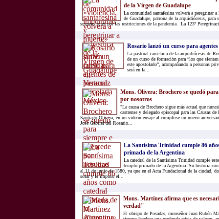
de la Virgen de Guadalupe
La comunidad santafesina volverá a peregrinar a 
de Guadalupe, patrona de la arquidiócesis, para s
suspensiones por las restricciones de la pandemia. La 123ª Peregrinaci
Rosario lanzó un curso para agentes 
La pastoral carcelaria de la arquidiócesis de R
de un curso de formación para “los que sientan
este apostolado”, acompañando a personas priva
será en la...
Mons. Olivera: Brochero se quedó para 
por nosotros
"La causa de Brochero sigue más actual que nunca
castrense y delegado episcopal para las Causas de
Santiago Olivera, en un videomensaje al cumplirse un nuevo aniversari
José Gabriel del Rosario...
La Santísima Trinidad cumple 86 año
primada de la Argentina
La catedral de la Santísima Trinidad cumple est
templo primado de la Argentina. Su historia co
al 11 de junio de 1580, ya que en el Acta Fundacional de la ciudad, do
solar y le impuso el...
Mons. Martínez afirma que es necesari
verdad"
El obispo de Posadas, monseñor Juan Rubén Mart
tiempo “padece una profunda crisis de valores, q