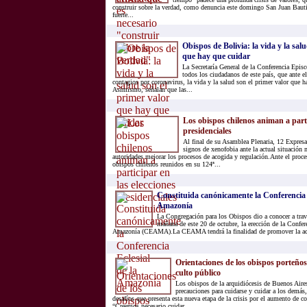
construir sobre la verdad, como denuncia este domingo San Juan Bau
fuerte...
Obispos de Bolivia: la vida y la sal
que hay que cuidar
La Secretaría General de la Conferencia Episc
todos los ciudadanos de este país, que ante 
contagios por coronavirus, la vida y la salud son el primer valor que h
Asimismo, señalan que las...
Los obispos chilenos animan a parti
presidenciales
Al final de su Asamblea Plenaria, 12 Expres
signos de xenofobia ante la actual situación 
autoridades mejorar los procesos de acogida y regulación.Ante el proces
obispos chilenos reunidos en su 124ª...
Constituida canónicamente la Conferencia E
Amazonía
La Congregación para los Obispos dio a conocer a trav
mañana de este 20 de octubre, la erección de la Confere
Amazonía (CEAMA).La CEAMA tendrá la finalidad de promover la acc
Orientaciones de los obispos porteños 
culto público
Los obispos de la arquidiócesis de Buenos Aire
precauciones para cuidarse y cuidar a los demás,
desafíos que presenta esta nueva etapa de la crisis por el aumento de c
“Creemos necesario cuidar...