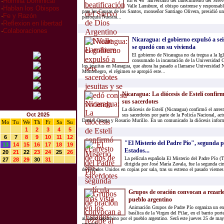
·
Homilia Dominical
En el 48° aniversario del fallecimiento del Sier
Valle Larrabure, el obispo castrense y responsab
·
Hablan los Obispos
para las Causas de los Santos, monseñor Santiago Olivera, presidió un
·
Fe y Razón
parroquia Nuestra...
·
Reflexion en libertad
·
Colaboraciones
Nicaragua: el gobierno expulsó a sei
se quedó con su vivienda
El gobierno de Nicaragua no da tregua a la Ig
consumado la incautación de la Universidad
los jesuitas en Managua, que ahora ha pasado a llamarse Universidad 
Montenegro, el régimen se apropió este...
Nicaragua: La diócesis de Estelí confirm
sus sacerdotes
La diócesis de Estelí (Nicaragua) confirmó el arres
Oct 2025
sus sacerdotes por parte de la Policía Nacional, act
Daniel Ortega y Rosario Murillo. En un comunicado la diócesis inform
Mo
Tu
We
Th
Fr
Sa
Su
1
2
3
4
5
6
7
8
9
10
11
12
"El Misterio del Padre Pío", segunda pe
13
14
15
16
17
18
19
Estados...
20
21
22
23
24
25
26
La película española El Misterio del Padre Pío (
27
28
29
30
31
dirigida por José María Zavala, fue la segunda cin
de Estados Unidos en copias por sala, tras su estreno el pasado viernes 
Grupos de oración convocan a rezarle 
pueblo argentino
Animación Grupos de Padre Pío organiza un encu
basílica de la Virgen del Pilar, en el barrio port
al santo capuchino por el pueblo argentino. Será este jueves 25 de may
recuerda...