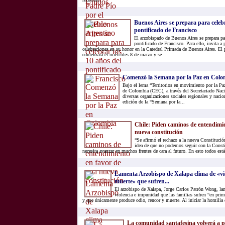
Buenos Aires se prepara para celebr
pontificado de Francisco
El arzobispado de Buenos Aires se prepara par
pontificado de Francisco. Para ello, invita a 
celebraciones en su honor en la Catedral Primada de Buenos Aires. El 
comenzará el miércoles 8 de marzo y se...
Comenzó la Semana por la Paz en Colo
Bajo el lema “Territorios en movimiento por la Pa
de Colombia (CEC), a través del Secretariado Naci
diversas organizaciones sociales regionales y naci
edición de la “Semana por la...
Chile: Piden caminos de entendimi
nueva constitución
“Se afirmó el rechazo a la nueva Constitució
idea de que no podemos seguir con la Consti
necesita avanzar en muchos frentes de cara al futuro. En esto todos está
Lamenta Arzobispo de Xalapa clima de «vi
muerte» que sufren...
El arzobispo de Xalapa, Jorge Carlos Patrón Wong, la
violencia e impunidad que las familias sufren “en pri
y que únicamente produce odio, rencor y muerte. Al iniciar la homilía d
La comunidad santafesina volverá a pe