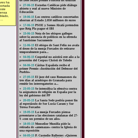
de Dios recibe premio Princesa de Asturias
ares ha
»
Escuelas Católicas pide diálogo
27-06-15
portada
abierto y real al nuevo Ministro de
este
Educación
tensa
ablado,
»
Los centros católicos concertados
19-06-15
...
ahorran al Estado 2.850 millones de euros
»
PSOE y Somos Alcalá pretenden
17-06-15
que Reig Pla pague el IBI
»
Nota de los obispos gallegos
15-06-15
sobre la ausencia de políticos en la ofrenda
al Santísimo Sacramento
»
El obispo de Sant Feliu no avala
11-06-15
el deseo de la monja Forcades de retirarse
temporalmente para...
»
Cospedal no asistirá este año a la
04-06-15
procesión del Corpus Christi de Toledo
»
Cáritas Española recibe el
04-06-15
primer Premio «Institución del Defensor del
Pueblo»
»
El juez del caso Romanones da
27-05-15
tres días al arzobispo de Granada para
remitir los interrogatorios a...
»
Se intensifica la ofensiva contra
23-05-15
la asignatura de religión en España por la
ley del gobierno del PP
»
La Santa Sede podría poner fin
20-05-15
al espectáculo de Sor Lucía Caram y Sor
Teresa Forcades
»
La monja Forcades piensa
19-05-15
presentarse a las elecciones catalanas del 27-
S «con un permiso de un año»
»
Monseñor Munilla pide la
18-05-15
retirada de «amenazas» contra la Iglesia de
una exposición
»
P. Custodio Ballester: «Quieren
04-05-15