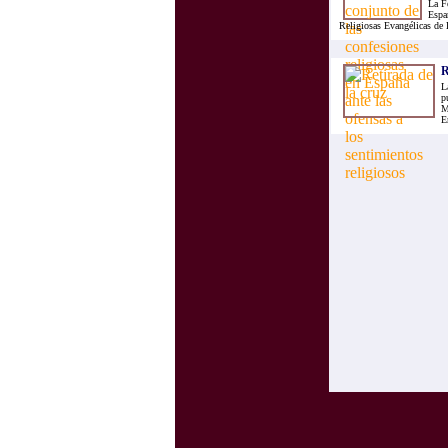
La F
Espa
Religiosas Evangélicas de 
R
L
p
M
E