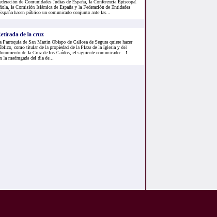
ederación de Comunidades Judías de España, la Conferencia Episcopal
ñola, la Comisión Islámica de España y la Federación de Entidades
España hacen público un comunicado conjunto ante las...
etirada de la cruz
a Parroquia de San Martín Obispo de Callosa de Segura quiere hacer
úblico, como titular de la propiedad de la Plaza de la Iglesia y del
onumento de la Cruz de los Caídos, el siguiente comunicado: 1.
n la madrugada del día de...