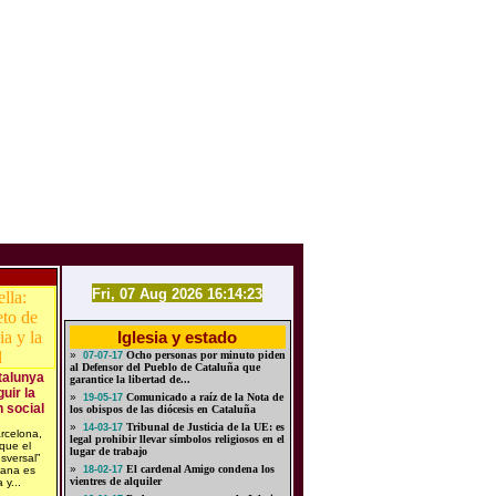
Fri, 07 Aug 2026 16:14:23
Iglesia y estado
»
Ocho personas por minuto piden
07-07-17
al Defensor del Pueblo de Cataluña que
talunya
garantice la libertad de...
uir la
»
Comunicado a raíz de la Nota de
19-05-17
 social
los obispos de las diócesis en Cataluña
»
Tribunal de Justicia de la UE: es
14-03-17
rcelona,
legal prohibir llevar símbolos religiosos en el
que el
lugar de trabajo
nsversal”
»
El cardenal Amigo condena los
lana es
18-02-17
vientres de alquiler
 y...