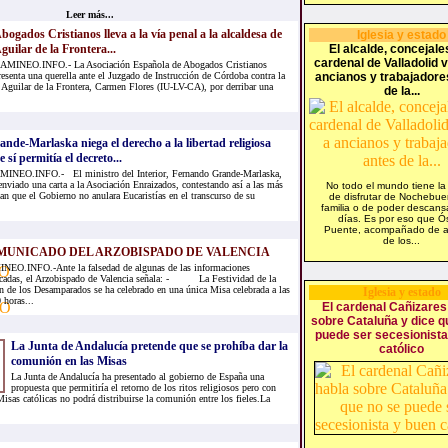
Leer más...
bogados Cristianos lleva a la vía penal a la alcaldesa de
Iglesia y estado
guilar de la Frontera...
El alcalde, concejales
cardenal de Valladolid v
AMINEO.INFO.- La Asociación Española de Abogados Cristianos
resenta una querella ante el Juzgado de Instrucción de Córdoba contra la
ancianos y trabajadore
e Aguilar de la Frontera, Carmen Flores (IU-LV-CA), por derribar una
de la...
ande-Marlaska niega el derecho a la libertad religiosa
 sí permitía el decreto...
INEO.INFO.- El ministro del Interior, Fernando Grande-Marlaska,
enviado una carta a la Asociación Enraizados, contestando así a las más
No todo el mundo tiene la
n que el Gobierno no anulara Eucaristías en el transcurso de su
de disfrutar de Nochebu
familia o de poder descans
días. Es por eso que Ó
Puente, acompañado de a
de los...
MUNICADO DEL ARZOBISPADO DE VALENCIA
EO.INFO.-Ante la falsedad de algunas de las informaciones
cadas, el Arzobispado de Valencia señala: - La Festividad de la
n de los Desamparados se ha celebrado en una única Misa celebrada a las
Iglesia y estado
 horas...
El cardenal Cañizares
sobre Cataluña y dice q
puede ser secesionista
La Junta de Andalucía pretende que se prohíba dar la
católico
comunión en las Misas
La Junta de Andalucía ha presentado al gobierno de España una
propuesta que permitiría el retorno de los ritos religiosos pero con
Misas católicas no podrá distribuirse la comunión entre los fieles.La