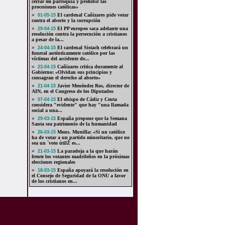
cerrar mi parroquia y prohibir las
procesiones católicas»
»
El cardenal Cañizares pide votar
01-05-15
contra el aborto y la corrupción
»
El PP europeo saca adelante una
29-04-15
resolución contra la persecución a cristianos
a pesar de la...
»
El cardenal Sistach celebrará un
24-04-15
funeral auténticamente católico por las
víctimas del accidente de...
»
Cañizares critica duramente al
23-04-15
Gobierno: «Olvidan sus principios y
consagran el derecho al aborto»
»
Javier Menéndez Ros, director de
21-04-15
AIN, en el Congreso de los Diputados
»
El obispo de Cádiz y Ceuta
07-04-15
considera "evidente" que hay "una llamada
social a una...
»
España propone que la Semana
29-03-15
Santa sea patrimonio de la humanidad
»
Mons. Munilla: «Si un católico
26-03-15
ha de votar a un partido minoritario, que no
sea un `voto útilŽ es...
»
La paradoja a la que harán
21-03-15
frente los votantes madrileños en la próximas
elecciones regionales
»
España apoyará la resolución en
18-03-15
el Consejo de Seguridad de la ONU a favor
de los cristianos en...