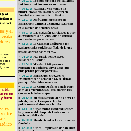
»
Podemos propone que la Iglesia
18-01-17
Católica se autofinancie en cinco años
»
«Carmena y su equipo no
30-11-16
pueden obviar que lo que se celebra en
 y el
Navidad es el nacimiento de Cristo»
isitan a
»
José Castro, presidente de
22-07-16
s antes
Enraizados: Carmena demuestra sectarismo
en el cambio de nombres de las...
»
La Asociación Enraizados le pide
05-07-16
al Ayuntamiento de Getafe que no apruebe
un manifiesto que acusa a...
»
El Cardenal Cañizares a los
02-06-16
parlamentarios socialistas: Nada de lo que
ustedes afirman sobre mí es...
 suerte
»
¿La Iglesia recibe 11.000
14-05-16
ena en
millones del Estado?
ar estos
scar
»
Más de 18.000 personas
01-04-16
lgunos
reclaman a la socialista Silvia Cano que
pida perdón por comparar la...
»
Enraizados entrega en el
26-02-16
Ayuntamiento de Barcelona 60.000 firmas
para que Ada Colau retire el...
»
El Centro Jurídico Tomás Moro
11-01-16
 habla
ante las declaraciones de Rita Maestre tras
conocerse la fecha en que...
ue no se
 y buen
»
Munilla lamenta que no haya un
29-12-15
solo diputado electo que defienda
públicamente el derecho a la vida
»
Organización estudiantil critica
03-11-15
la presencia del obispo de Huelva en un
instituto público de...
»
Manifiesto sobre las elecciones en
25-09-15
Cataluña
»
Orden Hospitalaria de San Juan
02-09-15