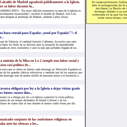
l alcalde de Madrid agradeció públicamente a la Iglesia
El cardenal Antonio Cañiz
sido el protagonista de la 
or su labor durante la...
del diario La Razón de 
AMINEO.INFO.- “En estos difíciles momentos la tarea de la Iglesia es
domingo debido a su ex
encillamente insustituible”, escribió el alcalde de Madrid, José Luis
entrevista en la que ha h
arta dirigida al arzobispo de Madrid, cardenal Carlos Osoro,
entre otros temas, con
ta hora crucial para España: ¡orad por España!"!: el
...
ispo de Valencia, el cardenal Antonio Cañizares, ha escrito una carta
a todos los fieles de su diócesis ante la situación de inestabilidad
 España en estos momentos y ante la más que probable llegada de un...
a emisión de la Misa en La 2 cumple una labor social y
asta casi política de...
a misa que se ofrece en directo cada domingo en Televisión Española es
no de los grandes clásicos televisivos y también uno de los espacios que
Cada domingo más de medio millón de personas asiste a la Eucaristía a...
avarra obligará por ley a la Iglesia a dejar visitar gratis
us bienes cuatro días...
avarra va a obligar por ley a la Iglesia a permitir la visita pública
ratuita de sus bienes declarados de Interés Cultural y de los
ínimo de cuatro días al mes durante al menos cuatro horas por día.
unicado conjunto de las confesiones religiosas en
ña ante las ofensas a los...