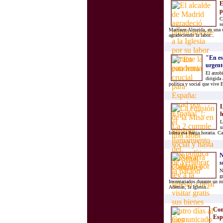
E
p
C
s
Martínez-Almeida, en una c
agradeciendo la labor...
"En es
urgente
El arzob
dirigida 
política y social que vive
L
h
L
u
lidera esa franja horaria. 
N
s
N
g
Inventariados durante un m
Además, la Iglesia...
Com
Espa