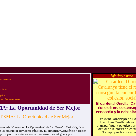
Iglesia y estado
española
entos
 León
idad Valenciana
El cardenal Omella: Ca
: La Oportunidad de Ser Mejor
tiene el reto de conseg
concordia y la cohesión
El cardenal arzobispo de Ba
Juan José Omella, afirma 
principal “reto y objetivo tra
a campaña “Cuaresma: La Oportunidad de Ser Mejor”. Está dirigida no
actual de la sociedad cata
a los políticos; servidores públicos. El dictamen “Conviértete y cree en
“trabajar por la concordia
plica practicar virtudes para ser personas más integras y por...