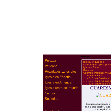
www
Portada
·
Iglesia en España
·
Conferencia episcopal 
Vaticano
·
Iglesia - Estado
·
Diocesis
Realidades Eclesiales
·
Conmemoraciones y ev
·
. .-Semana Santa
Iglesia en España
·
. . .- S. S. en Castilla y
·
. . .- S. S. en la Comun
Iglesia en América
·
. . .- S. S. en Andalucía
CUARESMA
Iglesia resto del mundo
Cultura
Sociedad
Enraizados ha lanzado l
solo a cada español, sino 
el evangelio” im