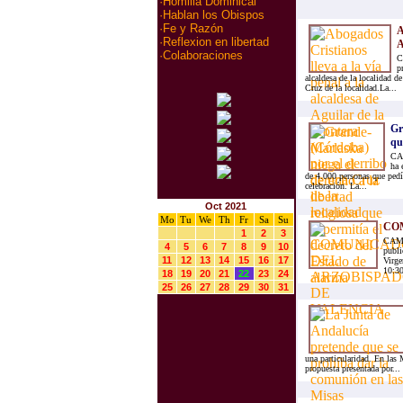
·
Homilia Dominical
·
Hablan los Obispos
·
Fe y Razón
A
·
Reflexion en libertad
A
·
Colaboraciones
C
p
alcaldesa de la localidad d
Cruz de la localidad.La...
Gr
que
CAM
ha 
de 4.000 personas que pedía
celebración. La...
Oct 2021
Mo
Tu
We
Th
Fr
Sa
Su
CO
1
2
3
CAMIN
4
5
6
7
8
9
10
publi
11
12
13
14
15
16
17
Virge
10:30
18
19
20
21
22
23
24
25
26
27
28
29
30
31
una particularidad. En las 
propuesta presentada por...