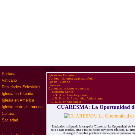
www
Portada
·
Iglesia en España
·
Conferencia episcopal española
Vaticano
·
Iglesia - Estado
·
Diocesis
Realidades Eclesiales
·
Conmemoraciones y eventos
·
. .-Semana Santa
Iglesia en España
·
. . .- S. S. en Castilla y León
·
. . .- S. S. en la Comunidad Valenciana
Iglesia en América
·
. . .- S. S. en Andalucía
CUARESMA: La Oportunidad de
Iglesia resto del mundo
Cultura
Sociedad
Enraizados ha lanzado la campaña “Cuaresma: La Oportunidad de Se
solo a cada español, sino a los políticos; servidores públicos. El dic
el evangelio” implica practicar virtudes para ser personas má