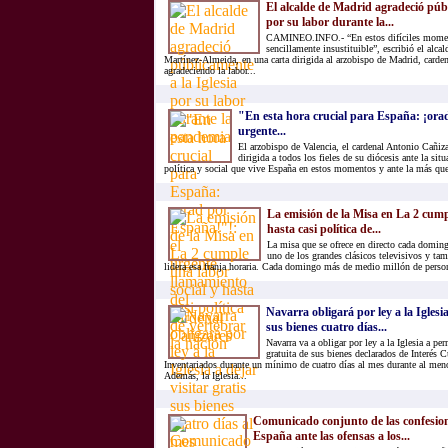
El alcalde de Madrid agradeció públ
por su labor durante la...
CAMINEO.INFO.- “En estos difíciles momentos
sencillamente insustituible”, escribió el alca
Martínez-Almeida, en una carta dirigida al arzobispo de Madrid, carde
agradeciendo la labor...
"En esta hora crucial para España: ¡ora
urgente...
El arzobispo de Valencia, el cardenal Antonio Cañizar
dirigida a todos los fieles de su diócesis ante la sit
política y social que vive España en estos momentos y ante la más que
La emisión de la Misa en La 2 cump
hasta casi política de...
La misa que se ofrece en directo cada domin
uno de los grandes clásicos televisivos y ta
lidera esa franja horaria. Cada domingo más de medio millón de personas
Navarra obligará por ley a la Iglesia
sus bienes cuatro días...
Navarra va a obligar por ley a la Iglesia a per
gratuita de sus bienes declarados de Interés C
Inventariados durante un mínimo de cuatro días al mes durante al meno
Además, la Iglesia...
Comunicado conjunto de las confesione
España ante las ofensas a los...