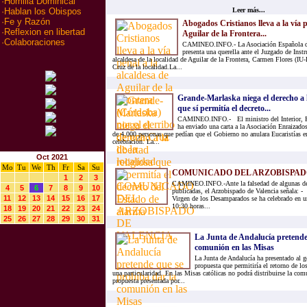
·
Homilia Dominical
Leer más...
·
Hablan los Obispos
·
Fe y Razón
Abogados Cristianos lleva a la vía p
·
Reflexion en libertad
Aguilar de la Frontera...
·
Colaboraciones
CAMINEO.INFO.- La Asociación Española d
presenta una querella ante el Juzgado de Inst
alcaldesa de la localidad de Aguilar de la Frontera, Carmen Flores (IU
Cruz de la localidad.La...
Grande-Marlaska niega el derecho a la
que sí permitía el decreto...
CAMINEO.INFO.- El ministro del Interior, F
ha enviado una carta a la Asociación Enraizados
de 4.000 personas que pedían que el Gobierno no anulara Eucaristías en
celebración. La...
Oct 2021
Mo
Tu
We
Th
Fr
Sa
Su
COMUNICADO DEL ARZOBISPAD
1
2
3
CAMINEO.INFO.-Ante la falsedad de algunas de
4
5
6
7
8
9
10
publicadas, el Arzobispado de Valencia señal
11
12
13
14
15
16
17
Virgen de los Desamparados se ha celebrado en u
10:30 horas...
18
19
20
21
22
23
24
25
26
27
28
29
30
31
La Junta de Andalucía pretende
comunión en las Misas
La Junta de Andalucía ha presentado al 
propuesta que permitiría el retorno de los
una particularidad. En las Misas católicas no podrá distribuirse la com
propuesta presentada por...