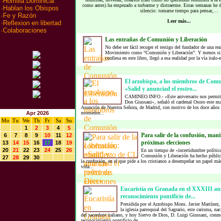
·
Homilia Dominical
como antes) ha empezado a turbarme y distraerme. Estas semanas he d
·
Hablan los Obispos
silencio: tomarse tiempo para pensar,...
·
Fe y Razón
Leer más...
·
Reflexion en libertad
·
Colaboraciones
Las entrañas de Comunión y Liberación
No debe ser fácil recoger el testigo del fundador de una rea
Movimiento como “Comunión y Liberación”. Y menos si q
confiesa en este libro, llegó a esa realidad por la vía italo-
El arzobispo, a los miembros de Comu
«Salid y anunciad el rostro...
CAMINEO.INFO.- «Este aniversario nos permite v
Don Giussani», señaló el cardenal Osoro este mar
Asunción de Nuestra Señora, de Madrid, con motivo de los doce años d
Apr 2026
monseñor...
Mo
Tu
We
Th
Fr
Sa
Su
1
2
3
4
5
Para salir de la confusión, mani
6
7
8
9
10
11
12
próximas elecciones
13
14
15
16
17
18
19
20
21
22
23
24
25
26
En un tiempo de «incertidumbre polític
Comunión y Liberación ha hecho público 
27
28
29
30
la confusión, en el que pide a los cristianos a desempeñar un papel más
vida...
Eucaristía en Granada en el XXXIII ani
reconocimiento pontificio de...
Presidida por el Arzobispo Mons. Javier Martínez, 
la iglesia parroquial del Sagrario, este carisma, n
del sacerdote italiano, y hoy Siervo de Dios, D. Luigi Giussani, con
reconocimiento pontificio de...