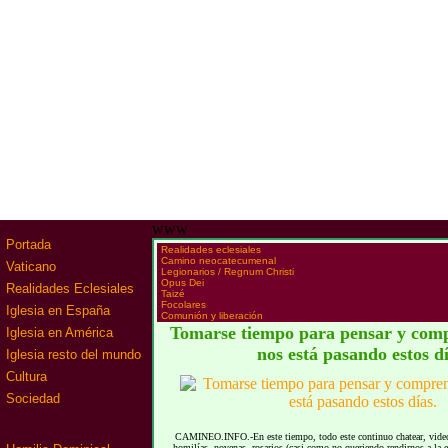
www
Portada
·
Realidades eclesiales
·
Camino neocatecumenal
Vaticano
·
Legionarios / Regnum Christi
·
Opus Dei
Realidades Eclesiales
·
Taizé
·
Focolares
Iglesia en España
·
Comunión y liberación
Tomarse tiempo para pensar y comp
Iglesia en América
nos está pasando estos dí
Iglesia resto del mundo
Cultura
Sociedad
CAMINEO.INFO.-En este tiempo, todo este continuo chatear, videoll
homilías, novenas, rosarios (casi como no queriendo rendirnos a la 