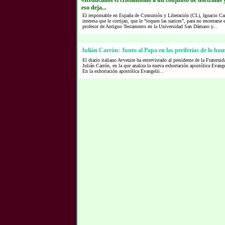
«Reducimos el cristianismo a un conjunto de doctrinas y
eso deja...
El responsable en España de Comunión y Liberación (CL), Ignacio Car
interesa que le corrijan, que le “toquen las narices”, para no encerrarse
profesor de Antiguo Testamento en la Universidad San Dámaso y...
Julián Carrón: Junto al Papa en las periferias de lo hu
El diario italiano Avvenire ha entrevistado al presidente de la Frater
Julián Carrón, en la que analiza la nueva exhortación apostólica Evang
En la exhortación apostólica Evangelii...