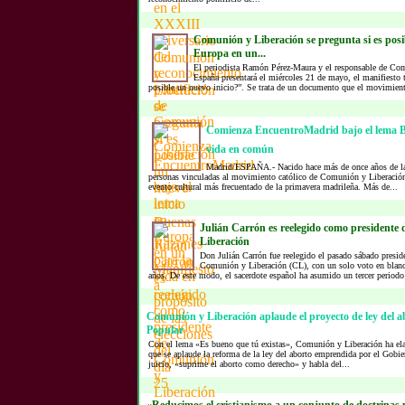
Comunión y Liberación se pregunta si es posi
Europa en un...
El periodista Ramón Pérez-Maura y el responsable de Co
España presentará el miércoles 21 de mayo, el manifiesto
posible un nuevo inicio?”. Se trata de un documento que el movimient
Comienza EncuentroMadrid bajo el lema 
vida en común
Madrid/ESPAÑA.- Nacido hace más de once años de la e
personas vinculadas al movimiento católico de Comunión y Liberació
evento cultural más frecuentado de la primavera madrileña. Más de...
Julián Carrón es reelegido como presidente
Liberación
Don Julián Carrón fue reelegido el pasado sábado preside
Comunión y Liberación (CL), con un solo voto en blanc
años. De este modo, el sacerdote español ha asumido un tercer periodo
Comunión y Liberación aplaude el proyecto de ley del a
Popular
Con el lema «Es bueno que tú existas», Comunión y Liberación ha ela
que se aplaude la reforma de la ley del aborto emprendida por el Gobi
juicio, «suprime el aborto como derecho» y habla del...