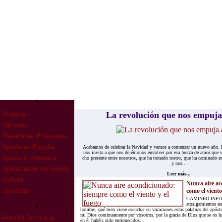
La re­vo­lu­ción que nos em­pu­
Portada
Vaticano
Realidades Eclesiales
Iglesia en España
Aca­ba­mos de ce­le­brar la Na­vi­dad y va­mos a co­men­zar un nue­vo año. El 
nos in­vi­ta a que nos de­jé­mo­nos en­vol­ver por esa fuer­za de amor que
Iglesia en América
cho pre­sen­te en­tre no­so­tros, que ha to­ma­do ros­tro, que ha ca­mi­na­do en
y nos...
Iglesia resto del mundo
Leer más...
Cultura
Nunca aire ac
Sociedad
como el viento
CAMINEO.INFO.- 
atosigamientos en 
hombre, qué bien viene escuchar en vacaciones estas palabras del apóst
mi Dios continuamente por vosotros, por la gracia de Dios que se os h
·
Homilia Dominical
en él habéis sido enriquecidos...