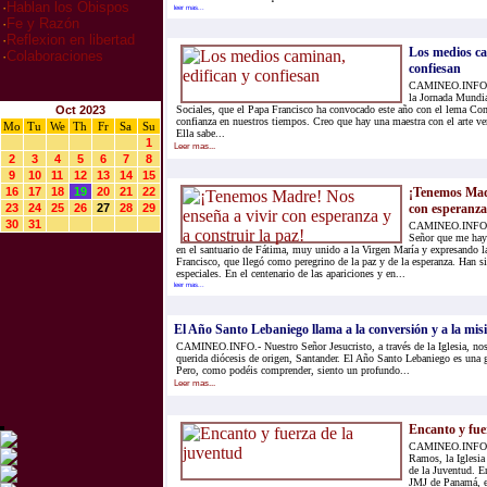
·
Hablan los Obispos
leer mas...
·
Fe y Razón
·
Reflexion en libertad
Los medios ca
·
Colaboraciones
confiesan
CAMINEO.INFO.-
la Jornada Mundi
Oct 2023
Sociales, que el Papa Francisco ha convocado este año con el lema Co
confianza en nuestros tiempos. Creo que hay una maestra con el arte v
Mo
Tu
We
Th
Fr
Sa
Su
Ella sabe...
1
Leer mas...
2
3
4
5
6
7
8
9
10
11
12
13
14
15
16
17
18
19
20
21
22
¡Tenemos Madr
23
24
25
26
27
28
29
con esperanza 
30
31
CAMINEO.INFO.- 
Señor que me haya
en el santuario de Fátima, muy unido a la Virgen María y expresando 
Francisco, que llegó como peregrino de la paz y de la esperanza. Han 
especiales. En el centenario de las apariciones y en...
leer mas...
El Año Santo Lebaniego llama a la conversión y a la mis
CAMINEO.INFO.- Nuestro Señor Jesucristo, a través de la Iglesia, nos
querida diócesis de origen, Santander. El Año Santo Lebaniego es una gr
Pero, como podéis comprender, siento un profundo...
Leer mas...
Encanto y fue
CAMINEO.INFO.- 
Ramos, la Iglesia
de la Juventud. En
JMJ de Panamá, e