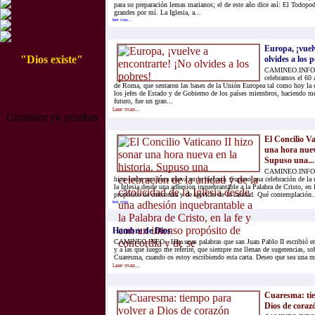
para su preparación lemas marianos; el de este año dice así: El Todopo
grandes por mí. La Iglesia, a...
leer mas...
Europa, ¡vuel
"Dios existe"
olvides a los 
CAMINEO.INFO.-
celebramos el 60 
de Roma, que sentaron las bases de la Unión Europea tal como hoy la
los jefes de Estado y de Gobierno de los países miembros, haciendo m
futuro, fue un gran...
Leer mas...
Contador en pruebas
El Concilio Va
una hora nueva
Supuso una...
CAMINEO.INFO.- 
hizo sonar una hora nueva en la historia. Supuso una celebración de la 
la Iglesia desde una adhesión inquebrantable a la Palabra de Cristo, en 
propósito de concordia y de servicio de la caridad. Qué contemplación..
leer mas...
Hambre de Dios
CAMINEO.INFO.- Hay unas palabras que san Juan Pablo II escribió en e
y a las que luego me referiré, que siempre me llenan de sugerencias, so
Cuaresma, cuando os estoy escribiendo esta carta. Deseo que sea una me
Leer mas...
Cuaresma: tie
Dios de coraz