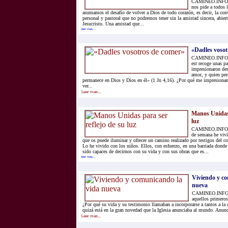
CAMINEO.INFO.- 
nos pide a todos 
asumamos el desafío de volver a Dios de todo corazón, es decir, la co
personal y pastoral que no podremos tener sin la amistad sincera, abie
Jesucristo. Una amistad que...
leer mas...
«Dadles vosot
CAMINEO.INFO.- L
est recoge unas p
impresionaron des
amor, y quien pe
permanece en Dios y Dios en él» (1 Jn 4,16). ¿Por qué me impresiona
ver...
Leer mas...
Manos Unidas 
luz
CAMINEO.INFO.- 
de semana he vivi
que os puede iluminar y ofrecer un camino realizado por testigos del
Lo he vivido con los niños. Ellos, con esfuerzo, en una barriada donde
sido capaces de decirnos con su vida y con sus obras que es...
leer mas...
Viviendo y c
nueva
CAMINEO.INFO.-
aquellos primeros 
¿Por qué su vida y su testimonio llamaban a incorporarse a tantos a la
quizá está en la gran novedad que la Iglesia anunciaba al mundo. Anunc
Leer mas...