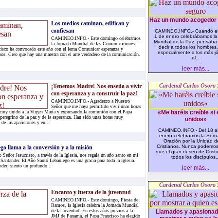
Haz un mundo acogedor 
Los medios caminan, edifican y
confiesan
CAMINEO.INFO.- Cuando e
1 de enero celebrábamos la
CAMINEO.INFO.- Este domingo celebramos
Mundial de la Paz, pensaba
la Jornada Mundial de las Comunicaciones
decir a todos los hombres
cisco ha convocado este año con el lema Comunicar esperanza y
especialmente a los más j
pos. Creo que hay una maestra con el arte verdadero de la comunicación.
el...
leer más...
Cardenal Carlos Osoro 
¡Tenemos Madre! Nos enseña a vivir
con esperanza y a construir la paz!
CAMINEO.INFO.- Agradezco a Nuestro
Señor que me haya permitido vivir unas horas
 muy unido a la Virgen María y expresando la comunión con el Papa
«Me haréis creíble si 
peregrino de la paz y de la esperanza. Han sido unas horas muy
unidos»
 de las apariciones y en...
CAMINEO.INFO.- Del 18 a
enero celebramos la Sem
Oración por la Unidad d
Cristianos. Nunca podemos
o llama a la conversión y a la misión
que el gran deseo de Crist
or Jesucristo, a través de la Iglesia, nos regala un año santo en mi
todos los discípulos..
 Santander. El Año Santo Lebaniego es una gracia para toda la Iglesia.
der, siento un profundo...
leer más...
Cardenal Carlos Osoro 
Encanto y fuerza de la juventud
CAMINEO.INFO.- Este domingo, Fiesta de
Ramos, la Iglesia celebra la Jornada Mundial
de la Juventud. En estos años previos a la
Llamados y apasionad
JMJ de Panamá, el Papa Francisco ha elegido