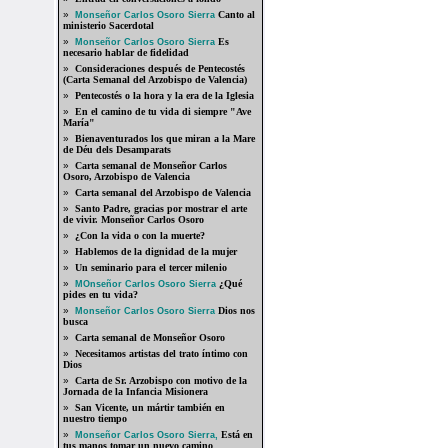
»
Canto al
Monseñor Carlos Osoro Sierra
ministerio Sacerdotal
»
Es
Monseñor Carlos Osoro Sierra
necesario hablar de fidelidad
»
Consideraciones después de Pentecostés
(Carta Semanal del Arzobispo de Valencia)
»
Pentecostés o la hora y la era de la Iglesia
»
En el camino de tu vida di siempre "Ave
María"
»
Bienaventurados los que miran a la Mare
de Déu dels Desamparats
»
Carta semanal de Monseñor Carlos
Osoro, Arzobispo de Valencia
»
Carta semanal del Arzobispo de Valencia
»
Santo Padre, gracias por mostrar el arte
de vivir. Monseñor Carlos Osoro
»
¿Con la vida o con la muerte?
»
Hablemos de la dignidad de la mujer
»
Un seminario para el tercer milenio
»
¿Qué
MOnseñor Carlos Osoro Sierra
pides en tu vida?
»
Dios nos
Monseñor Carlos Osoro Sierra
busca
»
Carta semanal de Monseñor Osoro
»
Necesitamos artistas del trato íntimo con
Dios
»
Carta de Sr. Arzobispo con motivo de la
Jornada de la Infancia Misionera
»
San Vicente, un mártir también en
nuestro tiempo
»
Está en
Monseñor Carlos Osoro Sierra,
tus manos tomar un nuevo camino