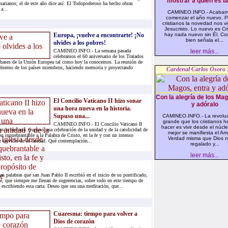
mostrar a quien es la
marianos; el de este año dice así: El Todopoderoso ha hecho obras
a...
CAMINEO.INFO.- Acabam
comenzar el año nuevo. P
cristianos la novedad nos v
Jesucristo. Lo nuevo es Cr
Europa, ¡vuelve a encontrarte! ¡No
hay nada nuevo sin Él. C
bien señala el...
olvides a los pobres!
CAMINEO.INFO.- La semana pasada
leer más...
celebramos el 60 aniversario de los Tratados
 bases de la Unión Europea tal como hoy la conocemos. La reunión de
Gobierno de los países miembros, haciendo memoria y proyectando
Cardenal Carlos Osoro 
Con la alegría de los Mag
El Concilio Vaticano II hizo sonar
y adóralo
una hora nueva en la historia.
Supuso una...
CAMINEO.INFO.- La revolu
grande que los cristianos 
CAMINEO.INFO.- El Concilio Vaticano II
hacer es vivir desde el núc
n la historia. Supuso una celebración de la unidad y de la catolicidad de
mejor se manifiesta el Amo
ón inquebrantable a la Palabra de Cristo, en la fe y con un intenso
Verdad misma que Dios 
 servicio de la caridad. Qué contemplación...
regalado y...
leer más...
alabras que san Juan Pablo II escribió en el inicio de su pontificado,
ré, que siempre me llenan de sugerencias, sobre todo en este tiempo de
escribiendo esta carta. Deseo que sea una meditación, que...
Cuaresma: tiempo para volver a
Dios de corazón