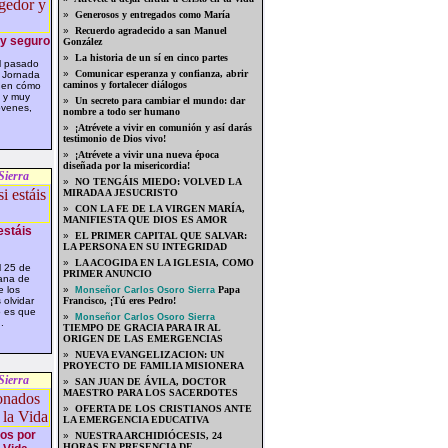
»
Generosos y entregados como María
»
Recuerdo agradecido a san Manuel
y seguro
González
»
La historia de un sí en cinco partes
l pasado
»
Comunicar esperanza y confianza, abrir
 Jornada
caminos y fortalecer diálogos
 en cómo
, y muy
»
Un secreto para cambiar el mundo: dar
óvenes,
nombre a todo ser humano
»
¡Atrévete a vivir en comunión y así darás
testimonio de Dios vivo!
»
¡Atrévete a vivir una nueva época
diseñada por la misericordia!
Sierra
»
NO TENGÁIS MIEDO: VOLVED LA
MIRADA A JESUCRISTO
»
CON LA FE DE LA VIRGEN MARÍA,
MANIFIESTA QUE DIOS ES AMOR
estáis
»
EL PRIMER CAPITAL QUE SALVAR:
LA PERSONA EN SU INTEGRIDAD
»
LA ACOGIDA EN LA IGLESIA, COMO
l 25 de
PRIMER ANUNCIO
ana de
e los
»
Papa
Monseñor Carlos Osoro Sierra
 olvidar
Francisco, ¡Tú eres Pedro!
o es que
»
Monseñor Carlos Osoro Sierra
.
TIEMPO DE GRACIA PARA IR AL
ORIGEN DE LAS EMERGENCIAS
»
NUEVA EVANGELIZACION: UN
PROYECTO DE FAMILIA MISIONERA
Sierra
»
SAN JUAN DE ÁVILA, DOCTOR
MAESTRO PARA LOS SACERDOTES
»
OFERTA DE LOS CRISTIANOS ANTE
LA EMERGENCIA EDUCATIVA
os por
»
NUESTRA ARCHIDIÓCESIS, 24
HORAS EN PRESENCIA DE