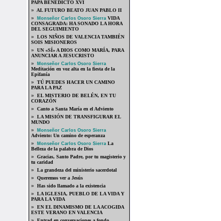
PAPA BENEDICTO XVI
»
AL FUTURO BEATO JUAN PABLO II
»
VIDA
Monseñor Carlos Osoro Sierra
CONSAGRADA: HA SONADO LA HORA
DEL SEGUIMIENTO
»
LOS NIÑOS DE VALENCIA TAMBIÉN
SOIS MISIONEROS
»
UN «SÍ» A DIOS COMO MARÍA, PARA
ANUNCIAR A JESUCRISTO
»
Monseñor Carlos Osoro Sierra
Meditación en voz alta en la fiesta de la
Epifanía
»
TÚ PUEDES HACER UN CAMINO
PARA LA PAZ
»
EL MISTERIO DE BELÉN, EN TU
CORAZÓN
»
Canto a Santa María en el Adviento
»
LA MISIÓN DE TRANSFIGURAR EL
MUNDO
»
Monseñor Carlos Osoro Sierra
Adviento: Un camino de esperanza
»
La
Monseñor Carlos Osoro Sierra
Belleza de la palabra de Dios
»
Gracias, Santo Padre, por tu magisterio y
tu caridad
»
La grandeza del ministerio sacerdotal
»
Queremos ver a Jesús
»
Has sido llamado a la existencia
»
LA IGLESIA, PUEBLO DE LA VIDA Y
PARA LA VIDA
»
EN EL DINAMISMO DE LA ACOGIDA
ESTE VERANO EN VALENCIA
»
Entrad en conversaciones a fondo