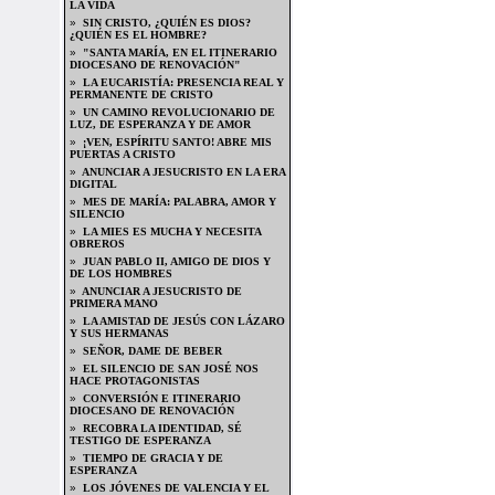
LA VIDA
»
SIN CRISTO, ¿QUIÉN ES DIOS?
¿QUIÉN ES EL HOMBRE?
»
"SANTA MARÍA, EN EL ITINERARIO
DIOCESANO DE RENOVACIÓN"
»
LA EUCARISTÍA: PRESENCIA REAL Y
PERMANENTE DE CRISTO
»
UN CAMINO REVOLUCIONARIO DE
LUZ, DE ESPERANZA Y DE AMOR
»
¡VEN, ESPÍRITU SANTO! ABRE MIS
PUERTAS A CRISTO
»
ANUNCIAR A JESUCRISTO EN LA ERA
DIGITAL
»
MES DE MARÍA: PALABRA, AMOR Y
SILENCIO
»
LA MIES ES MUCHA Y NECESITA
OBREROS
»
JUAN PABLO II, AMIGO DE DIOS Y
DE LOS HOMBRES
»
ANUNCIAR A JESUCRISTO DE
PRIMERA MANO
»
LA AMISTAD DE JESÚS CON LÁZARO
Y SUS HERMANAS
»
SEÑOR, DAME DE BEBER
»
EL SILENCIO DE SAN JOSÉ NOS
HACE PROTAGONISTAS
»
CONVERSIÓN E ITINERARIO
DIOCESANO DE RENOVACIÓN
»
RECOBRA LA IDENTIDAD, SÉ
TESTIGO DE ESPERANZA
»
TIEMPO DE GRACIA Y DE
ESPERANZA
»
LOS JÓVENES DE VALENCIA Y EL