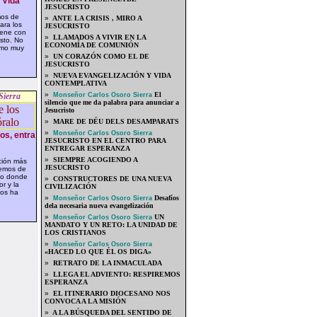
 Vida
JESUCRISTO
os de
»
ANTE LA CRISIS , MIRO A
ara los
JESUCRISTO
iene con
»
LLAMADOS A VIVIR EN LA
isto. No
ECONOMÍA DE COMUNIÓN
omo muy
»
UN CORAZÓN COMO EL DE
JESUCRISTO
»
NUEVA EVANGELIZACIÓN Y VIDA
CONTEMPLATIVA
»
El
Sierra
Monseñor Carlos Osoro Sierra
silencio que me da palabra para anunciar a
Jesucristo
»
MARE DE DÉU DELS DESAMPARATS
»
Monseñor Carlos Osoro Sierra
os, entra
JESUCRISTO EN EL CENTRO PARA
ENTREGAR ESPERANZA
»
SIEMPRE ACOGIENDO A
ción más
JESUCRISTO
hemos de
leo donde
»
CONSTRUCTORES DE UNA NUEVA
r y la
CIVILIZACIÓN
nos ha
»
Desafíos
Monseñor Carlos Osoro Sierra
dela necesaria nueva evangelización
»
UN
Monseñor Carlos Osoro Sierra
MANDATO Y UN RETO: LA UNIDAD DE
LOS CRISTIANOS
»
Monseñor Carlos Osoro Sierra
«HACED LO QUE ÉL OS DIGA»
»
RETRATO DE LA INMACULADA
»
LLEGA EL ADVIENTO: RESPIREMOS
ESPERANZA
»
EL ITINERARIO DIOCESANO NOS
CONVOCA A LA MISIÓN
»
A LA BÚSQUEDA DEL SENTIDO DE