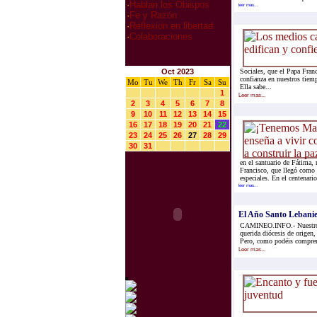
·
Hablan los Obispos
leer mas...
·
Fe y Razón
·
Reflexion en libertad
·
Colaboraciones
Oct 2023
Sociales, que el Papa Fran
confianza en nuestros tiem
Mo
Tu
We
Th
Fr
Sa
Su
Ella sabe...
1
Leer mas...
2
3
4
5
6
7
8
9
10
11
12
13
14
15
16
17
18
19
20
21
22
23
24
25
26
27
28
29
30
31
en el santuario de Fátima,
Francisco, que llegó como 
especiales. En el centenario
leer mas...
El Año Santo Lebanieg
CAMINEO.INFO.- Nuestro Señ
querida diócesis de origen,
Pero, como podéis compren
Leer mas...