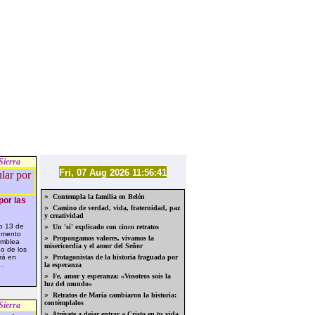
Sierra
Fri, 07 Aug 2026 11:56:41
»
Contempla la familia en Belén
por las
»
Camino de verdad, vida, fraternidad, paz
y creatividad
o 13 de
»
Un 'sí' explicado con cinco retratos
umento
»
Propongamos valores, vivamos la
amblea
misericordia y el amor del Señor
o de los
rá en
»
Protagonistas de la historia fraguada por
..
la esperanza
»
Fe, amor y esperanza: «Vosotros sois la
luz del mundo»
»
Retratos de María cambiaron la historia:
contémplalos
Sierra
»
Atrévete a dejar entrar a Cristo en tu vida