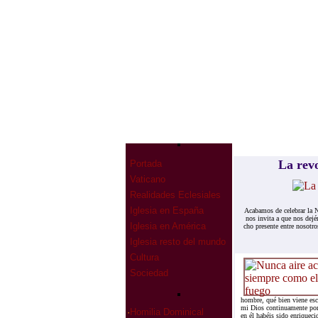
La re­v
Portada
Vaticano
Realidades Eclesiales
Iglesia en España
Aca­ba­mos de ce­le­brar la 
nos in­vi­ta a que nos de­j
Iglesia en América
cho pre­sen­te en­tre no­so­t
Iglesia resto del mundo
Cultura
Sociedad
hombre, qué bien viene esc
mi Dios continuamente por 
·
Homilia Dominical
en él habéis sido enriqueci