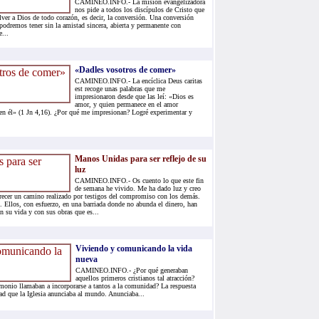
CAMINEO.INFO.- La misión evangelizadora
nos pide a todos los discípulos de Cristo que
ver a Dios de todo corazón, es decir, la conversión. Una conversión
podremos tener sin la amistad sincera, abierta y permanente con
...
«Dadles vosotros de comer»
CAMINEO.INFO.- La encíclica Deus caritas
est recoge unas palabras que me
impresionaron desde que las leí: «Dios es
amor, y quien permanece en el amor
en él» (1 Jn 4,16). ¿Por qué me impresionan? Logré experimentar y
Manos Unidas para ser reflejo de su
luz
CAMINEO.INFO.- Os cuento lo que este fin
de semana he vivido. Me ha dado luz y creo
recer un camino realizado por testigos del compromiso con los demás.
. Ellos, con esfuerzo, en una barriada donde no abunda el dinero, han
n su vida y con sus obras que es...
Viviendo y comunicando la vida
nueva
CAMINEO.INFO.- ¿Por qué generaban
aquellos primeros cristianos tal atracción?
imonio llamaban a incorporarse a tantos a la comunidad? La respuesta
dad que la Iglesia anunciaba al mundo. Anunciaba...