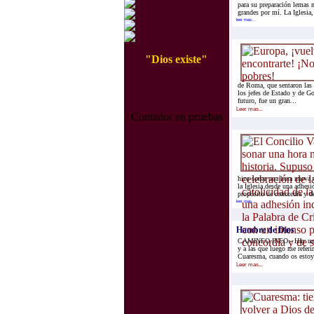
para su preparación lemas 
grandes por mí. La Iglesia, 
leer mas...
"Dios existe"
de Roma, que sentaron las
los jefes de Estado y de 
futuro, fue un gran...
Leer mas...
Contador en pruebas
hizo sonar una hora nueva e
la Iglesia desde una adhesi
propósito de concordia y de
leer mas...
Hambre de Dios
CAMINEO.INFO.- Hay unas p
y a las que luego me referi
Cuaresma, cuando os estoy 
Leer mas...