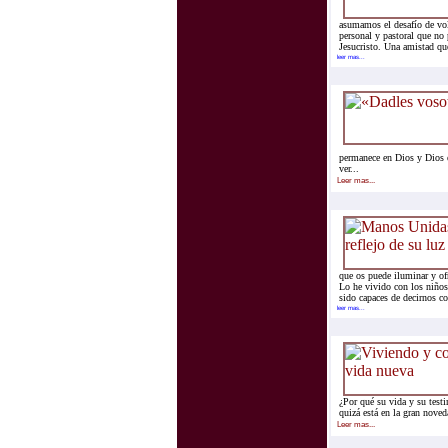
asumamos el desafío de vol
personal y pastoral que no 
Jesucristo. Una amistad que
leer mas...
permanece en Dios y Dios 
ver...
Leer mas...
que os puede iluminar y of
Lo he vivido con los niños
sido capaces de decirnos co
leer mas...
¿Por qué su vida y su test
quizá está en la gran nove
Leer mas...