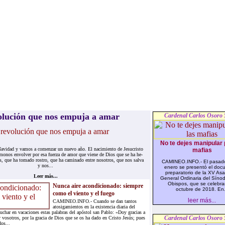
o­lu­ción que nos em­pu­ja a amar
Cardenal Carlos Osoro 
No te dejes manipular 
Na­vi­dad y va­mos a co­men­zar un nue­vo año. El na­ci­mien­to de Je­su­cris­to
mafias
é­mo­nos en­vol­ver por esa fuer­za de amor que vie­ne de Dios que se ha he­
ros, que ha to­ma­do ros­tro, que ha ca­mi­na­do en­tre no­so­tros, que nos sal­va
CAMINEO.INFO.- El pasad
y nos...
enero se presentó el doc
preparatorio de la XV As
Leer más...
General Ordinaria del Sínod
Obispos, que se celebra
Nunca aire acondicionado: siempre
octubre de 2018. En.
como el viento y el fuego
leer más...
CAMINEO.INFO.- Cuando se dan tantos
atosigamientos en la existencia diaria del
uchar en vacaciones estas palabras del apóstol san Pablo: «Doy gracias a
Cardenal Carlos Osoro 
vosotros, por la gracia de Dios que se os ha dado en Cristo Jesús; pues
dos...