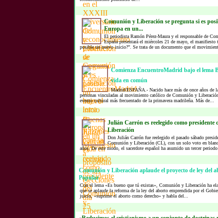
Comunión y Liberación se pregunta si es posi
Europa en un...
El periodista Ramón Pérez-Maura y el responsable de Co
España presentará el miércoles 21 de mayo, el manifiesto
posible un nuevo inicio?”. Se trata de un documento que el movimient
Comienza EncuentroMadrid bajo el lema 
vida en común
Madrid/ESPAÑA.- Nacido hace más de once años de la e
personas vinculadas al movimiento católico de Comunión y Liberació
evento cultural más frecuentado de la primavera madrileña. Más de...
Julián Carrón es reelegido como presidente
Liberación
Don Julián Carrón fue reelegido el pasado sábado preside
Comunión y Liberación (CL), con un solo voto en blanc
años. De este modo, el sacerdote español ha asumido un tercer periodo
Comunión y Liberación aplaude el proyecto de ley del a
Popular
Con el lema «Es bueno que tú existas», Comunión y Liberación ha ela
que se aplaude la reforma de la ley del aborto emprendida por el Gobi
juicio, «suprime el aborto como derecho» y habla del...