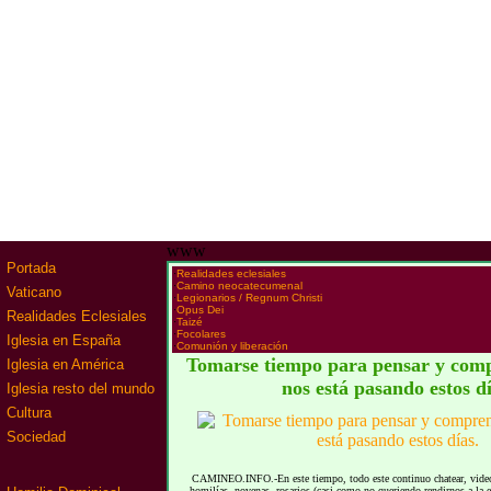
www
Portada
·
Realidades eclesiales
·
Camino neocatecumenal
Vaticano
·
Legionarios / Regnum Christi
·
Opus Dei
Realidades Eclesiales
·
Taizé
·
Focolares
Iglesia en España
·
Comunión y liberación
Tomarse tiempo para pensar y comp
Iglesia en América
nos está pasando estos dí
Iglesia resto del mundo
Cultura
Sociedad
CAMINEO.INFO.-En este tiempo, todo este continuo chatear, videoll
homilías, novenas, rosarios (casi como no queriendo rendirnos a la 