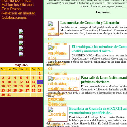
·
Homilia Dominical
como antes) ha empezado a turbarme y distraerme. Estas semanas he d
·
Hablan los Obispos
silencio: tomarse tiempo para pensar,...
·
Fe y Razón
Leer más...
·
Reflexion en libertad
·
Colaboraciones
Las entrañas de Comunión y Liberación
No debe ser fácil recoger el testigo del fundador de una rea
Movimiento como “Comunión y Liberación”. Y menos si q
confiesa en este libro, llegó a esa realidad por la vía italo-
El arzobispo, a los miembros de Comu
«Salid y anunciad el rostro...
CAMINEO.INFO.- «Este aniversario nos permite v
Don Giussani», señaló el cardenal Osoro este mar
Asunción de Nuestra Señora, de Madrid, con motivo de los doce años d
May 2022
monseñor...
Mo
Tu
We
Th
Fr
Sa
Su
1
Para salir de la confusión, mani
2
3
4
5
6
7
8
próximas elecciones
9
10
11
12
13
14
15
16
17
18
19
20
21
22
En un tiempo de «incertidumbre polític
Comunión y Liberación ha hecho público 
23
24
25
26
27
28
29
la confusión, en el que pide a los cristianos a desempeñar un papel más
30
31
vida...
Eucaristía en Granada en el XXXIII ani
reconocimiento pontificio de...
Presidida por el Arzobispo Mons. Javier Martínez, 
la iglesia parroquial del Sagrario, este carisma, n
del sacerdote italiano, y hoy Siervo de Dios, D. Luigi Giussani, con
reconocimiento pontificio de...