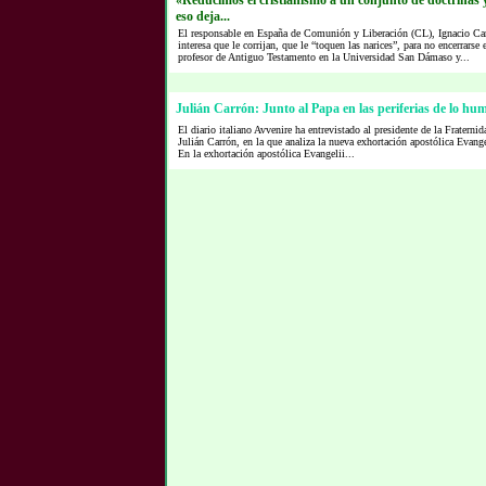
«Reducimos el cristianismo a un conjunto de doctrinas y
eso deja...
El responsable en España de Comunión y Liberación (CL), Ignacio Car
interesa que le corrijan, que le “toquen las narices”, para no encerrarse
profesor de Antiguo Testamento en la Universidad San Dámaso y...
Julián Carrón: Junto al Papa en las periferias de lo hu
El diario italiano Avvenire ha entrevistado al presidente de la Frater
Julián Carrón, en la que analiza la nueva exhortación apostólica Evang
En la exhortación apostólica Evangelii...