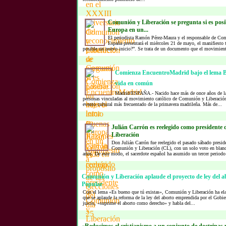
Comunión y Liberación se pregunta si es posi
Europa en un...
El periodista Ramón Pérez-Maura y el responsable de Co
España presentará el miércoles 21 de mayo, el manifiesto
posible un nuevo inicio?”. Se trata de un documento que el movimient
Comienza EncuentroMadrid bajo el lema 
vida en común
Madrid/ESPAÑA.- Nacido hace más de once años de la e
personas vinculadas al movimiento católico de Comunión y Liberació
evento cultural más frecuentado de la primavera madrileña. Más de...
Julián Carrón es reelegido como presidente
Liberación
Don Julián Carrón fue reelegido el pasado sábado preside
Comunión y Liberación (CL), con un solo voto en blanc
años. De este modo, el sacerdote español ha asumido un tercer periodo
Comunión y Liberación aplaude el proyecto de ley del a
Popular
Con el lema «Es bueno que tú existas», Comunión y Liberación ha ela
que se aplaude la reforma de la ley del aborto emprendida por el Gobi
juicio, «suprime el aborto como derecho» y habla del...