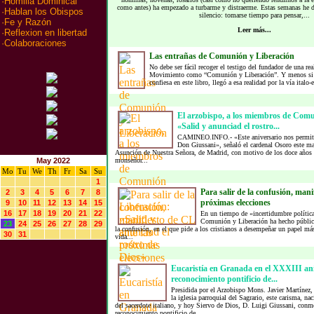
·
Homilia Dominical
como antes) ha empezado a turbarme y distraerme. Estas semanas he d
·
Hablan los Obispos
silencio: tomarse tiempo para pensar,...
·
Fe y Razón
Leer más...
·
Reflexion en libertad
·
Colaboraciones
Las entrañas de Comunión y Liberación
No debe ser fácil recoger el testigo del fundador de una rea
Movimiento como “Comunión y Liberación”. Y menos si q
confiesa en este libro, llegó a esa realidad por la vía italo-
El arzobispo, a los miembros de Comu
«Salid y anunciad el rostro...
CAMINEO.INFO.- «Este aniversario nos permite v
Don Giussani», señaló el cardenal Osoro este mar
Asunción de Nuestra Señora, de Madrid, con motivo de los doce años d
May 2022
monseñor...
Mo
Tu
We
Th
Fr
Sa
Su
1
Para salir de la confusión, mani
2
3
4
5
6
7
8
próximas elecciones
9
10
11
12
13
14
15
16
17
18
19
20
21
22
En un tiempo de «incertidumbre polític
Comunión y Liberación ha hecho público 
23
24
25
26
27
28
29
la confusión, en el que pide a los cristianos a desempeñar un papel más
30
31
vida...
Eucaristía en Granada en el XXXIII ani
reconocimiento pontificio de...
Presidida por el Arzobispo Mons. Javier Martínez, 
la iglesia parroquial del Sagrario, este carisma, n
del sacerdote italiano, y hoy Siervo de Dios, D. Luigi Giussani, con
reconocimiento pontificio de...