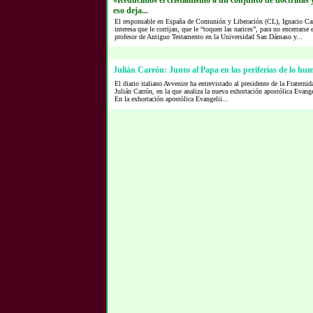
«Reducimos el cristianismo a un conjunto de doctrinas y
eso deja...
El responsable en España de Comunión y Liberación (CL), Ignacio Car
interesa que le corrijan, que le “toquen las narices”, para no encerrarse
profesor de Antiguo Testamento en la Universidad San Dámaso y...
Julián Carrón: Junto al Papa en las periferias de lo hu
El diario italiano Avvenire ha entrevistado al presidente de la Frater
Julián Carrón, en la que analiza la nueva exhortación apostólica Evang
En la exhortación apostólica Evangelii...