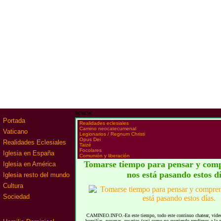
www
Portada
·
Realidades eclesiales
·
Camino neocatecumenal
Vaticano
·
Legionarios / Regnum Christi
·
Opus Dei
Realidades Eclesiales
·
Taizé
·
Focolares
Iglesia en España
·
Comunión y liberación
Tomarse tiempo para pensar y comp
Iglesia en América
nos está pasando estos dí
Iglesia resto del mundo
Cultura
Sociedad
CAMINEO.INFO.-En este tiempo, todo este continuo chatear, videoll
homilías, novenas, rosarios (casi como no queriendo rendirnos a la 