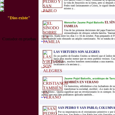
la vida de Jesucristo en la tierra, pero sí después 
Pedro trató íntimamente a Cristo, le siguió desde
mismo y...
Leer mas...
"Dios existe"
EL SÍ
Monseñor Jaume Pujol Balcells
FAMILIA
Una de las primeras decisiones del papa Francisc
extraordinario de obispos sobrela familia. Yaesta
celebración, fijada entre los días 5 y 16 de octubre. Para prepararlo el 
Contador en pruebas
Episcopalesde todo elmundo un amplio cuestionario. No se trataba de u
leer mas...
LAS VIRTUDES SON ALEGRES
En un pueblo de Estados Unidos se detectó que el índice de
hacía años mucho menor que en otros pueblos vecinos. Cua
sociológico, muchos hombres mencionaban a una maestra. 
localizaron a la anciana y...
Leer mas...
Jaume Pujol Balcells, arzobispo de Tar
TAMBIÉN EN VERANO
Un humorista, refiriéndose a los luchadores de s
transformar la sociedad, escribió: «Lo malo de la
tardes libres». Quería significar que un revolucionario lo es siempre. E
pienso que esta idea podríamos aplicarla también...
leer mas...
SAN PEDRO Y SAN PABLO, COLUMNA
Por su importancia en el cristianismo primitivo y por l
hasta hoy, San Pedro y San Pablo han sido llamados co