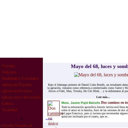
Mayo del 68, lu­ces y som­
Portada
Vaticano
Realidades Eclesiales
Iglesia en España
Bajo el li­de­raz­go pri­me­ro de Da­niel Cohn Ben­dit, un es­tu­dian­te ale­
la agi­ta­ción, to­ma­ron como re­fe­ren­cia a in­te­lec­tua­les como Sar­tre y
Iglesia en América
lí­ti­cos a Fi­del, Mao, Trotsky, Ho Chi Minh… y se en­fren­ta­ron al po­der
Iglesia resto del mundo
Leer más...
Dos caminos en ún
Mons. Jaume Pujol Balcells
Cultura
Toda la exhortación apostólica Amoris lætitia está llena d
Sociedad
sobre el amor en la familia, fruto de las sesiones de dos s
del papa Francisco; pero si tuviera que recomendar alguno
quizá me inclinaría por el cuarto, que se...
leer mas...
·
Homilia Dominical