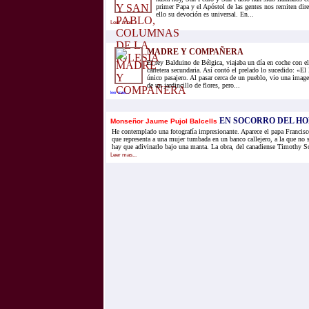
primer Papa y el Apóstol de las gentes nos remiten dire
ello su devoción es universal. En...
Leer mas...
MADRE Y COMPAÑERA
El rey Balduino de Bélgica, viajaba un día en coche con e
carretera secundaria. Así contó el prelado lo sucedido: «El
único pasajero. Al pasar cerca de un pueblo, vio una imag
de un jardincillo de flores, pero...
leer mas...
EN SOCORRO DEL H
Monseñor Jaume Pujol Balcells
He contemplado una fotografía impresionante. Aparece el papa Francisc
que representa a una mujer tumbada en un banco callejero, a la que no se
hay que adivinarlo bajo una manta. La obra, del canadiense Timothy Sch
Leer mas...