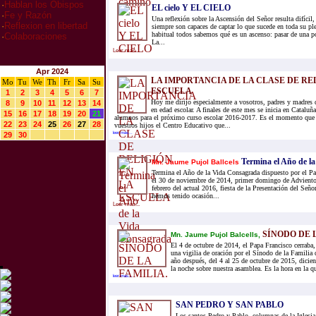
·
Hablan los Obispos
EL cielo Y EL CIELO
·
Fe y Razón
Una reflexión sobre la Ascensión del Señor resulta difícil,
·
Reflexion en libertad
siempre son capaces de captar lo que sucede en toda su pl
habitual todos sabemos qué es un ascenso: pasar de una po
·
Colaboraciones
La...
Leer mas...
Apr 2024
LA IMPORTANCIA DE LA CLASE DE RE
Mo
Tu
We
Th
Fr
Sa
Su
ESCUELA
1
2
3
4
5
6
7
Hoy me dirijo especialmente a vosotros, padres y madres d
8
9
10
11
12
13
14
en edad escolar. A finales de este mes se inicia en Cataluña
15
16
17
18
19
20
21
alumnos para el próximo curso escolar 2016-2017. Es el momento que l
22
23
24
25
26
27
28
vuestros hijos el Centro Educativo que...
29
30
leer mas...
Termina el Año de l
Mn. Jaume Pujol Ballcels
Termina el Año de la Vida Consagrada dispuesto por el Pa
el 30 de noviembre de 2014, primer domingo de Adviento 
febrero del actual 2016, fiesta de la Presentación del Seño
hemos tenido ocasión...
Leer mas...
SÍNODO DE 
Mn. Jaume Pujol Balcells,
El 4 de octubre de 2014, el Papa Francisco cerraba,
una vigilia de oración por el Sínodo de la Familia 
año después, del 4 al 25 de octubre de 2015, dicien
la noche sobre nuestra asamblea. Es la hora en la qu
leer mas...
SAN PEDRO Y SAN PABLO
Los santos Pedro y Pablo, columnas de la Iglesia