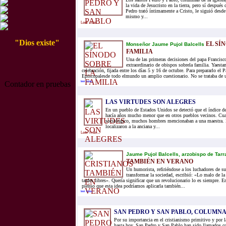
la vida de Jesucristo en la tierra, pero sí después 
Pedro trató íntimamente a Cristo, le siguió desde
mismo y...
Leer mas...
"Dios existe"
EL SÍ
Monseñor Jaume Pujol Balcells
FAMILIA
Una de las primeras decisiones del papa Francisc
extraordinario de obispos sobrela familia. Yaesta
celebración, fijada entre los días 5 y 16 de octubre. Para prepararlo el 
Episcopalesde todo elmundo un amplio cuestionario. No se trataba de u
Contador en pruebas
leer mas...
LAS VIRTUDES SON ALEGRES
En un pueblo de Estados Unidos se detectó que el índice de
hacía años mucho menor que en otros pueblos vecinos. Cua
sociológico, muchos hombres mencionaban a una maestra. 
localizaron a la anciana y...
Leer mas...
Jaume Pujol Balcells, arzobispo de Tar
TAMBIÉN EN VERANO
Un humorista, refiriéndose a los luchadores de s
transformar la sociedad, escribió: «Lo malo de la
tardes libres». Quería significar que un revolucionario lo es siempre. E
pienso que esta idea podríamos aplicarla también...
leer mas...
SAN PEDRO Y SAN PABLO, COLUMNA
Por su importancia en el cristianismo primitivo y por l
hasta hoy, San Pedro y San Pablo han sido llamados co