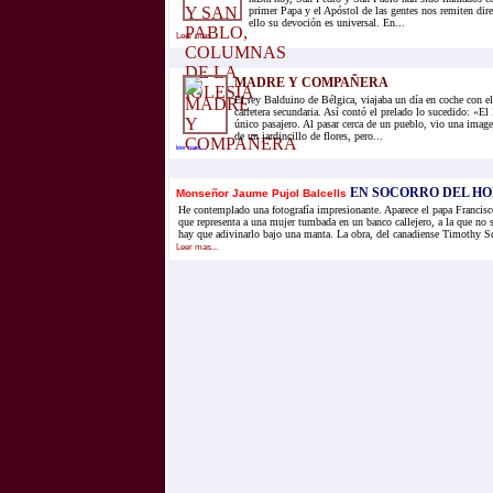
primer Papa y el Apóstol de las gentes nos remiten dire
ello su devoción es universal. En...
Leer mas...
MADRE Y COMPAÑERA
El rey Balduino de Bélgica, viajaba un día en coche con e
carretera secundaria. Así contó el prelado lo sucedido: «El
único pasajero. Al pasar cerca de un pueblo, vio una imag
de un jardincillo de flores, pero...
leer mas...
EN SOCORRO DEL H
Monseñor Jaume Pujol Balcells
He contemplado una fotografía impresionante. Aparece el papa Francisc
que representa a una mujer tumbada en un banco callejero, a la que no se
hay que adivinarlo bajo una manta. La obra, del canadiense Timothy Sch
Leer mas...