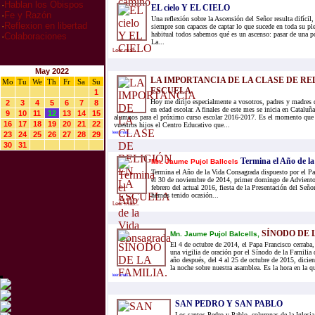
·
Hablan los Obispos
EL cielo Y EL CIELO
·
Fe y Razón
Una reflexión sobre la Ascensión del Señor resulta difícil,
·
Reflexion en libertad
siempre son capaces de captar lo que sucede en toda su pl
habitual todos sabemos qué es un ascenso: pasar de una po
·
Colaboraciones
La...
Leer mas...
May 2022
LA IMPORTANCIA DE LA CLASE DE RE
Mo
Tu
We
Th
Fr
Sa
Su
ESCUELA
1
Hoy me dirijo especialmente a vosotros, padres y madres d
2
3
4
5
6
7
8
en edad escolar. A finales de este mes se inicia en Cataluña
9
10
11
12
13
14
15
alumnos para el próximo curso escolar 2016-2017. Es el momento que l
16
17
18
19
20
21
22
vuestros hijos el Centro Educativo que...
23
24
25
26
27
28
29
leer mas...
30
31
Termina el Año de l
Mn. Jaume Pujol Ballcels
Termina el Año de la Vida Consagrada dispuesto por el Pa
el 30 de noviembre de 2014, primer domingo de Adviento 
febrero del actual 2016, fiesta de la Presentación del Seño
hemos tenido ocasión...
Leer mas...
SÍNODO DE 
Mn. Jaume Pujol Balcells,
El 4 de octubre de 2014, el Papa Francisco cerraba,
una vigilia de oración por el Sínodo de la Familia 
año después, del 4 al 25 de octubre de 2015, dicien
la noche sobre nuestra asamblea. Es la hora en la qu
leer mas...
SAN PEDRO Y SAN PABLO
Los santos Pedro y Pablo, columnas de la Iglesia