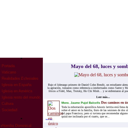
Mayo del 68, lu­ces y som­
Portada
Vaticano
Realidades Eclesiales
Iglesia en España
Bajo el li­de­raz­go pri­me­ro de Da­niel Cohn Ben­dit, un es­tu­dian­te ale­
la agi­ta­ción, to­ma­ron como re­fe­ren­cia a in­te­lec­tua­les como Sar­tre y
Iglesia en América
lí­ti­cos a Fi­del, Mao, Trotsky, Ho Chi Minh… y se en­fren­ta­ron al po­der
Iglesia resto del mundo
Leer más...
Dos caminos en ún
Mons. Jaume Pujol Balcells
Cultura
Toda la exhortación apostólica Amoris lætitia está llena d
Sociedad
sobre el amor en la familia, fruto de las sesiones de dos s
del papa Francisco; pero si tuviera que recomendar alguno
quizá me inclinaría por el cuarto, que se...
leer mas...
·
Homilia Dominical