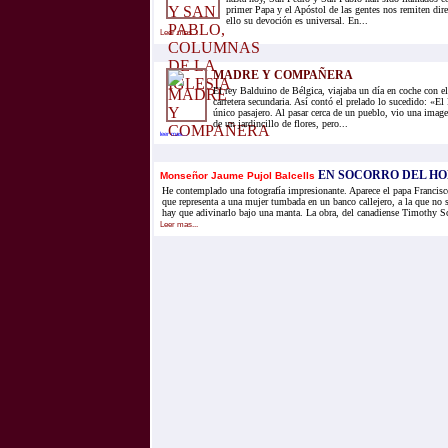
primer Papa y el Apóstol de las gentes nos remiten dire
ello su devoción es universal. En...
Leer mas...
MADRE Y COMPAÑERA
El rey Balduino de Bélgica, viajaba un día en coche con e
carretera secundaria. Así contó el prelado lo sucedido: «El
único pasajero. Al pasar cerca de un pueblo, vio una imag
de un jardincillo de flores, pero...
leer mas...
EN SOCORRO DEL H
Monseñor Jaume Pujol Balcells
He contemplado una fotografía impresionante. Aparece el papa Francisc
que representa a una mujer tumbada en un banco callejero, a la que no se
hay que adivinarlo bajo una manta. La obra, del canadiense Timothy Sch
Leer mas...