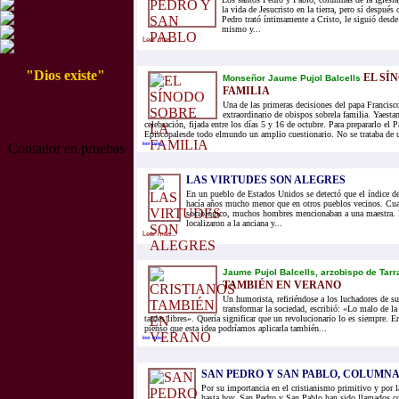
la vida de Jesucristo en la tierra, pero sí después 
Pedro trató íntimamente a Cristo, le siguió desde
mismo y...
Leer mas...
"Dios existe"
EL SÍ
Monseñor Jaume Pujol Balcells
FAMILIA
Una de las primeras decisiones del papa Francisc
extraordinario de obispos sobrela familia. Yaesta
celebración, fijada entre los días 5 y 16 de octubre. Para prepararlo el 
Episcopalesde todo elmundo un amplio cuestionario. No se trataba de u
Contador en pruebas
leer mas...
LAS VIRTUDES SON ALEGRES
En un pueblo de Estados Unidos se detectó que el índice de
hacía años mucho menor que en otros pueblos vecinos. Cua
sociológico, muchos hombres mencionaban a una maestra. 
localizaron a la anciana y...
Leer mas...
Jaume Pujol Balcells, arzobispo de Tar
TAMBIÉN EN VERANO
Un humorista, refiriéndose a los luchadores de s
transformar la sociedad, escribió: «Lo malo de la
tardes libres». Quería significar que un revolucionario lo es siempre. E
pienso que esta idea podríamos aplicarla también...
leer mas...
SAN PEDRO Y SAN PABLO, COLUMNA
Por su importancia en el cristianismo primitivo y por l
hasta hoy, San Pedro y San Pablo han sido llamados co