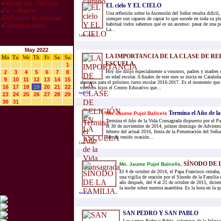
·
Hablan los Obispos
EL cielo Y EL CIELO
·
Fe y Razón
Una reflexión sobre la Ascensión del Señor resulta difícil,
·
Reflexion en libertad
siempre son capaces de captar lo que sucede en toda su pl
habitual todos sabemos qué es un ascenso: pasar de una po
·
Colaboraciones
La...
Leer mas...
May 2022
LA IMPORTANCIA DE LA CLASE DE RE
Mo
Tu
We
Th
Fr
Sa
Su
ESCUELA
1
Hoy me dirijo especialmente a vosotros, padres y madres d
2
3
4
5
6
7
8
en edad escolar. A finales de este mes se inicia en Cataluña
9
10
11
12
13
14
15
alumnos para el próximo curso escolar 2016-2017. Es el momento que l
16
17
18
19
20
21
22
vuestros hijos el Centro Educativo que...
23
24
25
26
27
28
29
leer mas...
30
31
Termina el Año de l
Mn. Jaume Pujol Ballcels
Termina el Año de la Vida Consagrada dispuesto por el Pa
el 30 de noviembre de 2014, primer domingo de Adviento 
febrero del actual 2016, fiesta de la Presentación del Seño
hemos tenido ocasión...
Leer mas...
SÍNODO DE 
Mn. Jaume Pujol Balcells,
El 4 de octubre de 2014, el Papa Francisco cerraba,
una vigilia de oración por el Sínodo de la Familia 
año después, del 4 al 25 de octubre de 2015, dicien
la noche sobre nuestra asamblea. Es la hora en la qu
leer mas...
SAN PEDRO Y SAN PABLO
Los santos Pedro y Pablo, columnas de la Iglesia