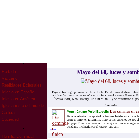
Mayo del 68, lu­ces y som­
Portada
Vaticano
Realidades Eclesiales
Iglesia en España
Bajo el li­de­raz­go pri­me­ro de Da­niel Cohn Ben­dit, un es­tu­dian­te ale­
la agi­ta­ción, to­ma­ron como re­fe­ren­cia a in­te­lec­tua­les como Sar­tre y
Iglesia en América
lí­ti­cos a Fi­del, Mao, Trotsky, Ho Chi Minh… y se en­fren­ta­ron al po­der
Iglesia resto del mundo
Leer más...
Dos caminos en ún
Mons. Jaume Pujol Balcells
Cultura
Toda la exhortación apostólica Amoris lætitia está llena d
Sociedad
sobre el amor en la familia, fruto de las sesiones de dos s
del papa Francisco; pero si tuviera que recomendar alguno
quizá me inclinaría por el cuarto, que se...
leer mas...
·
Homilia Dominical