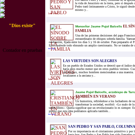
la vida de Jesucristo en la tierra, pero sí después 
Pedro trató íntimamente a Cristo, le siguió desde
mismo y...
Leer mas...
"Dios existe"
EL SÍ
Monseñor Jaume Pujol Balcells
FAMILIA
Una de las primeras decisiones del papa Francisc
extraordinario de obispos sobrela familia. Yaesta
celebración, fijada entre los días 5 y 16 de octubre. Para prepararlo el 
Episcopalesde todo elmundo un amplio cuestionario. No se trataba de u
Contador en pruebas
leer mas...
LAS VIRTUDES SON ALEGRES
En un pueblo de Estados Unidos se detectó que el índice de
hacía años mucho menor que en otros pueblos vecinos. Cua
sociológico, muchos hombres mencionaban a una maestra. 
localizaron a la anciana y...
Leer mas...
Jaume Pujol Balcells, arzobispo de Tar
TAMBIÉN EN VERANO
Un humorista, refiriéndose a los luchadores de s
transformar la sociedad, escribió: «Lo malo de la
tardes libres». Quería significar que un revolucionario lo es siempre. E
pienso que esta idea podríamos aplicarla también...
leer mas...
SAN PEDRO Y SAN PABLO, COLUMNA
Por su importancia en el cristianismo primitivo y por l
hasta hoy, San Pedro y San Pablo han sido llamados co