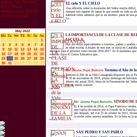
·
Hablan los Obispos
EL cielo Y EL CIELO
·
Fe y Razón
Una reflexión sobre la Ascensión del Señor resulta difícil,
·
Reflexion en libertad
siempre son capaces de captar lo que sucede en toda su pl
habitual todos sabemos qué es un ascenso: pasar de una po
·
Colaboraciones
La...
Leer mas...
May 2022
LA IMPORTANCIA DE LA CLASE DE RE
Mo
Tu
We
Th
Fr
Sa
Su
ESCUELA
1
Hoy me dirijo especialmente a vosotros, padres y madres d
2
3
4
5
6
7
8
en edad escolar. A finales de este mes se inicia en Cataluña
9
10
11
12
13
14
15
alumnos para el próximo curso escolar 2016-2017. Es el momento que l
16
17
18
19
20
21
22
vuestros hijos el Centro Educativo que...
23
24
25
26
27
28
29
leer mas...
30
31
Termina el Año de l
Mn. Jaume Pujol Ballcels
Termina el Año de la Vida Consagrada dispuesto por el Pa
el 30 de noviembre de 2014, primer domingo de Adviento 
febrero del actual 2016, fiesta de la Presentación del Seño
hemos tenido ocasión...
Leer mas...
SÍNODO DE 
Mn. Jaume Pujol Balcells,
El 4 de octubre de 2014, el Papa Francisco cerraba,
una vigilia de oración por el Sínodo de la Familia 
año después, del 4 al 25 de octubre de 2015, dicien
la noche sobre nuestra asamblea. Es la hora en la qu
leer mas...
SAN PEDRO Y SAN PABLO
Los santos Pedro y Pablo, columnas de la Iglesia