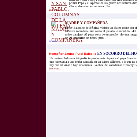
primer Papa y el Apóstol de las gentes nos remiten dire
ello su devoción es universal. En...
Leer mas...
MADRE Y COMPAÑERA
El rey Balduino de Bélgica, viajaba un día en coche con e
carretera secundaria. Así contó el prelado lo sucedido: «El
único pasajero. Al pasar cerca de un pueblo, vio una imag
de un jardincillo de flores, pero...
leer mas...
EN SOCORRO DEL H
Monseñor Jaume Pujol Balcells
He contemplado una fotografía impresionante. Aparece el papa Francisc
que representa a una mujer tumbada en un banco callejero, a la que no se
hay que adivinarlo bajo una manta. La obra, del canadiense Timothy Sch
Leer mas...