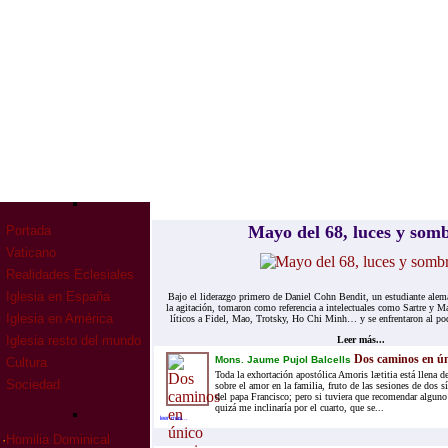
Mayo del 68, lu­ces y som­
Portada
Vaticano
Realidades Eclesiales
Iglesia en España
Bajo el li­de­raz­go pri­me­ro de Da­niel Cohn Ben­dit, un es­tu­dian­te ale­
la agi­ta­ción, to­ma­ron como re­fe­ren­cia a in­te­lec­tua­les como Sar­tre y
Iglesia en América
lí­ti­cos a Fi­del, Mao, Trotsky, Ho Chi Minh… y se en­fren­ta­ron al po­der
Iglesia resto del mundo
Leer más...
Dos caminos en ún
Mons. Jaume Pujol Balcells
Cultura
Toda la exhortación apostólica Amoris lætitia está llena d
Sociedad
sobre el amor en la familia, fruto de las sesiones de dos s
del papa Francisco; pero si tuviera que recomendar alguno
quizá me inclinaría por el cuarto, que se...
leer mas...
·
Homilia Dominical