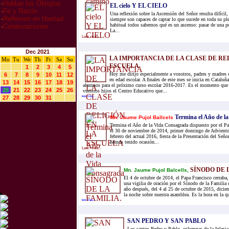
·
Hablan los Obispos
EL cielo Y EL CIELO
·
Fe y Razón
Una reflexión sobre la Ascensión del Señor resulta difícil,
·
Reflexion en libertad
siempre son capaces de captar lo que sucede en toda su pl
habitual todos sabemos qué es un ascenso: pasar de una po
·
Colaboraciones
La...
Leer mas...
Dec 2021
LA IMPORTANCIA DE LA CLASE DE RE
Mo
Tu
We
Th
Fr
Sa
Su
ESCUELA
1
2
3
4
5
Hoy me dirijo especialmente a vosotros, padres y madres d
6
7
8
9
10
11
12
en edad escolar. A finales de este mes se inicia en Cataluña
13
14
15
16
17
18
19
alumnos para el próximo curso escolar 2016-2017. Es el momento que l
20
21
22
23
24
25
26
vuestros hijos el Centro Educativo que...
27
28
29
30
31
leer mas...
Termina el Año de l
Mn. Jaume Pujol Ballcels
Termina el Año de la Vida Consagrada dispuesto por el Pa
el 30 de noviembre de 2014, primer domingo de Adviento 
febrero del actual 2016, fiesta de la Presentación del Seño
hemos tenido ocasión...
Leer mas...
SÍNODO DE 
Mn. Jaume Pujol Balcells,
El 4 de octubre de 2014, el Papa Francisco cerraba,
una vigilia de oración por el Sínodo de la Familia 
año después, del 4 al 25 de octubre de 2015, dicien
la noche sobre nuestra asamblea. Es la hora en la qu
leer mas...
SAN PEDRO Y SAN PABLO
Los santos Pedro y Pablo, columnas de la Iglesia