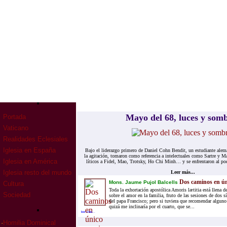
Mayo del 68, lu­ces y som­
Portada
Vaticano
Realidades Eclesiales
Iglesia en España
Bajo el li­de­raz­go pri­me­ro de Da­niel Cohn Ben­dit, un es­tu­dian­te ale­
la agi­ta­ción, to­ma­ron como re­fe­ren­cia a in­te­lec­tua­les como Sar­tre y
Iglesia en América
lí­ti­cos a Fi­del, Mao, Trotsky, Ho Chi Minh… y se en­fren­ta­ron al po­der
Iglesia resto del mundo
Leer más...
Dos caminos en ún
Mons. Jaume Pujol Balcells
Cultura
Toda la exhortación apostólica Amoris lætitia está llena d
Sociedad
sobre el amor en la familia, fruto de las sesiones de dos s
del papa Francisco; pero si tuviera que recomendar alguno
quizá me inclinaría por el cuarto, que se...
leer mas...
·
Homilia Dominical