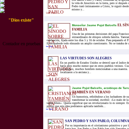
la vida de Jesucristo en la tierra, pero sí después 
Pedro trató íntimamente a Cristo, le siguió desde
mismo y...
Leer mas...
"Dios existe"
EL SÍ
Monseñor Jaume Pujol Balcells
FAMILIA
Una de las primeras decisiones del papa Francisc
extraordinario de obispos sobrela familia. Yaesta
celebración, fijada entre los días 5 y 16 de octubre. Para prepararlo el 
Contador en pruebas
Episcopalesde todo elmundo un amplio cuestionario. No se trataba de u
leer mas...
LAS VIRTUDES SON ALEGRES
En un pueblo de Estados Unidos se detectó que el índice de
hacía años mucho menor que en otros pueblos vecinos. Cua
sociológico, muchos hombres mencionaban a una maestra. 
localizaron a la anciana y...
Leer mas...
Jaume Pujol Balcells, arzobispo de Tar
TAMBIÉN EN VERANO
Un humorista, refiriéndose a los luchadores de s
transformar la sociedad, escribió: «Lo malo de la
tardes libres». Quería significar que un revolucionario lo es siempre. E
pienso que esta idea podríamos aplicarla también...
leer mas...
SAN PEDRO Y SAN PABLO, COLUMNA
Por su importancia en el cristianismo primitivo y por l
hasta hoy, San Pedro y San Pablo han sido llamados co