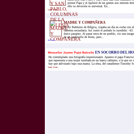
primer Papa y el Apóstol de las gentes nos remiten dire
ello su devoción es universal. En...
Leer mas...
MADRE Y COMPAÑERA
El rey Balduino de Bélgica, viajaba un día en coche con e
carretera secundaria. Así contó el prelado lo sucedido: «El
único pasajero. Al pasar cerca de un pueblo, vio una imag
de un jardincillo de flores, pero...
leer mas...
EN SOCORRO DEL H
Monseñor Jaume Pujol Balcells
He contemplado una fotografía impresionante. Aparece el papa Francisc
que representa a una mujer tumbada en un banco callejero, a la que no se
hay que adivinarlo bajo una manta. La obra, del canadiense Timothy Sch
Leer mas...