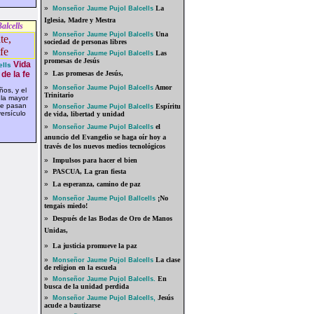
»
La
Monseñor Jaume Pujol Balcells
Iglesia, Madre y Mestra
alcells
»
Una
Monseñor Jaume Pujol Balcells
sociedad de personas libres
»
Las
Monseñor Jaume Pujol Balcells
promesas de Jesús
Vida
lls
de la fe
»
Las promesas de Jesús,
»
Amor
Monseñor Jaume Pujol Balcells
os, y el
Trinitario
 la mayor
que pasan
»
Espíritu
Monseñor Jaume Pujol Balcells
ersículo
de vida, libertad y unidad
»
el
Monseñor Jaume Pujol Balcells
anuncio del Evangelio se haga oír hoy a
través de los nuevos medios tecnológicos
»
Impulsos para hacer el bien
»
PASCUA, La gran fiesta
»
La esperanza, camino de paz
»
¡No
Monseñor Jaume Pujol Ballcells
tengais miedo!
»
Después de las Bodas de Oro de Manos
Unidas,
»
La justicia promueve la paz
»
La clase
Monseñor Jaume Pujol Balcells
de religion en la escuela
»
En
Monseñor Jaume Pujol Balcells.
busca de la unidad perdida
»
Jesús
Monseñor Jaume Pujol Balcells,
acude a bautizarse