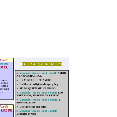
alcells
lcells
Fri, 07 Aug 2026 16:10:51
ER EL
»
AMOR
Monseñor Jaume Pujol Balcells
A LA NATURALEZA.
, Juan
»
UN MISTERIO DE AMOR.
stólica
»
La libertad religiosa de ayer y hoy
ue estos
»
SÉ DE QUIÉN ME HE FIADO
El Papa
...
»
LOS
Monseñor Jaume Pujol Balcells
ENFERMOS, IMAGEN DE CRISTO
»
El
Monseñor Jaume Pujol Balcells.
mejor ciudadano
alcells
»
Los santos no son raros
 LUZ DE
»
Monseñor Jaume Pujol Balcells
Donantes de vida