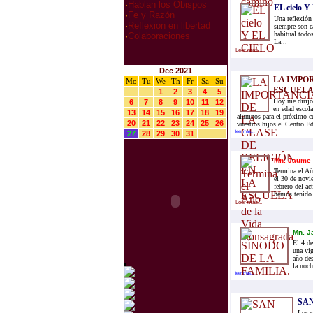
·
Hablan los Obispos
EL cielo 
·
Fe y Razón
Una reflexión 
·
Reflexion en libertad
siempre son c
habitual todo
·
Colaboraciones
La...
Leer mas...
Dec 2021
LA IMPO
Mo
Tu
We
Th
Fr
Sa
Su
ESCUEL
1
2
3
4
5
Hoy me dirijo 
6
7
8
9
10
11
12
en edad escola
13
14
15
16
17
18
19
alumnos para el próximo cu
20
21
22
23
24
25
26
vuestros hijos el Centro Ed
27
28
29
30
31
leer mas...
Mn. Jaume 
Termina el Añ
el 30 de novi
febrero del ac
hemos tenido 
Leer mas...
Mn. J
El 4 de
una vig
año des
la noch
leer mas...
SAN
Los s