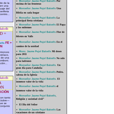
»
Por
Monseñor Jaume Pujol Balcells
de de la
encima de las fronteras
 en una
»
Una
guaje del
Monseñor Jaume Pujol Balcells
eriferia
Biblia en cada hogar
centro...
»
La
Monseñor Jaume Pujol Balcells
principal fiesta cristiana
»
El Papa
Monseñor Jaume Pujol Balcells
y los enfermos
alcells
»
Flor de
Monseñor Jaume Pujol Balcells
febrero en Valls
»
En el
Monseñor Jaume Pujol Balcells
FE +
ells
ÓN
camino de la unidad
»
Mi deseo
Mons. Jaume Pujol Balcells
entonces
para 2011
stríaco,
o de una
»
No solo
Monseñor Jaume Pujol Balcells
Comboni.
para ladrones
ción...
»
Un
Monseñor Jaume Pujol Balcells.
gran día para Cataluña
»
Pedro,
Monseñor Jaume Pujol Balcells
cabeza de la Iglesia
alcells
»
El
Monseñor Jaume Pujol Balcells.
inmenso valor de la vida
»
el
Monseñor Jaume Pujol Balcells
inmenso valor de la vida
ACIÓN
»
Monseñor Jaume Pujol Balcells,
con tanto
Religión y sociedad civil"
ctubre—
que se
»
El Día del Señor
 conjunto
»
Las
Monseñor Jaume Pujol Balcells
vacaciones de un cristiano