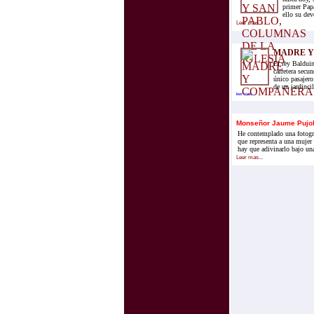
primer Papa
ello su dev
Leer mas...
MADRE Y
El rey Balduin
carretera secu
único pasajero
de un jardincil
leer mas...
Monseñor Jaume Pujol
He contemplado una fotogra
que representa a una mujer 
hay que adivinarlo bajo un
Leer mas...