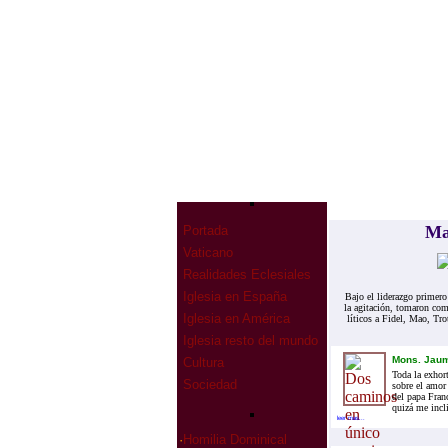
May
Portada
Vaticano
Realidades Eclesiales
Iglesia en España
Bajo el li­de­raz­go pri­me­
la agi­ta­ción, to­ma­ron com
Iglesia en América
lí­ti­cos a Fi­del, Mao, Tr
Iglesia resto del mundo
Mons. Jaum
Cultura
Toda la exhort
Sociedad
sobre el amor 
del papa Fran
quizá me incli
leer mas...
·
Homilia Dominical