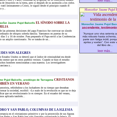
leer más...
da de Jesucristo en la tierra, pero sí después de su ascensión a los cielos.
 trató íntimamente a Cristo, le siguió desde el principio cuando él
 y...
Monseñor Jaume Pujol B
EL SÍNODO SOBRE LA
señor Jaume Pujol Balcells
Monseñor Jaume Pujol Bace
MILIA
ascendente, testimonio 
e las primeras decisiones del papa Francisco fue convocar un sínodo
ordinario de obispos sobrela familia. Yaestamos en puertas de su
”Aunque uno viva setenta añ
os días 5 y 16 de octubre. Para prepararlo el Papa envió a las Conferencias
más robusto hasta ochenta,
 un amplio cuestionario. No se trataba de un...
parte son fatiga inútil, por
aprisa y vuelan”. Con este v
del libro de...
leer más...
UDES SON ALEGRES
 Estados Unidos se detectó que el índice de criminalidad era desde
ho menor que en otros pueblos vecinos. Cuando se hizo el estudio
uchos hombres mencionaban a una maestra. Los investigadores
 anciana y...
CRISTIANOS
e Pujol Balcells, arzobispo de Tarragona
MBIÉN EN VERANO
morista, refiriéndose a los luchadores de su tiempo que deseaban
formar la sociedad, escribió: «Lo malo de la revolución es que no te deja
ificar que un revolucionario lo es siempre. En el ecuador del verano,
mos aplicarla también...
DRO Y SAN PABLO, COLUMNAS DE LA IGLESIA
rtancia en el cristianismo primitivo y por la proyección de sus figuras
 San Pedro y San Pablo han sido llamados columnasde la Iglesia. El