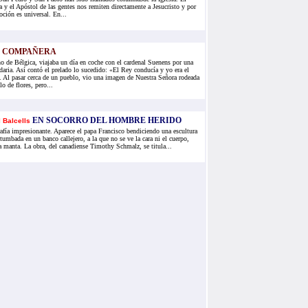
 y el Apóstol de las gentes nos remiten directamente a Jesucristo y por
oción es universal. En...
 COMPAÑERA
o de Bélgica, viajaba un día en coche con el cardenal Suenens por una
ndaria. Así contó el prelado lo sucedido: «El Rey conducía y yo era el
. Al pasar cerca de un pueblo, vio una imagen de Nuestra Señora rodeada
lo de flores, pero...
EN SOCORRO DEL HOMBRE HERIDO
 Balcells
fía impresionante. Aparece el papa Francisco bendiciendo una escultura
tumbada en un banco callejero, a la que no se ve la cara ni el cuerpo,
a manta. La obra, del canadiense Timothy Schmalz, se titula...