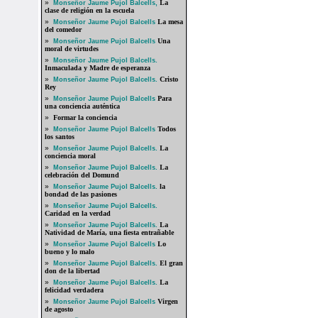
»
La
Monseñor Jaume Pujol Balcells,
clase de religión en la escuela
»
La mesa
Monseñor Jaume Pujol Balcells
del comedor
»
Una
Monseñor Jaume Pujol Balcells
moral de virtudes
»
Monseñor Jaume Pujol Balcells.
Inmaculada y Madre de esperanza
»
Cristo
Monseñor Jaume Pujol Balcells.
Rey
»
Para
Monseñor Jaume Pujol Balcells
una conciencia auténtica
»
Formar la conciencia
»
Todos
Monseñor Jaume Pujol Balcells
los santos
»
La
Monseñor Jaume Pujol Balcells.
conciencia moral
»
La
Monseñor Jaume Pujol Balcells.
celebración del Domund
»
la
Monseñor Jaume Pujol Balcells.
bondad de las pasiones
»
Monseñor Jaume Pujol Balcells.
Caridad en la verdad
»
La
Monseñor Jaume Pujol Balcells.
Natividad de María, una fiesta entrañable
»
Lo
Monseñor Jaume Pujol Balcells
bueno y lo malo
»
El gran
Monseñor Jaume Pujol Balcells.
don de la libertad
»
La
Monseñor Jaume Pujol Balcells.
felicidad verdadera
»
Virgen
Monseñor Jaume Pujol Balcells
de agosto