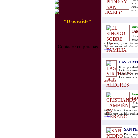
la vi
Pedro
mismo
Leer mas...
"Dios existe"
Mon
FA
Una d
extra
celebración, fijada entre l
Contador en pruebas
Episcopalesde todo elmundo
leer mas...
LAS VIRT
En un pueblo de
hacía años muc
sociológico, m
localizaron a la
Leer mas...
Jaum
TA
Un hu
trans
tardes libres». Quería sign
pienso que esta idea podría
leer mas...
SAN PE
Por su impo
hasta hoy,