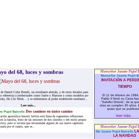
o del 68, lu­ces y som­bras
Monseñor Jaume Pujol B
Monseñor Jaume Pujol Ba
INVITACIÓN A PERD
TIEMPO
ro de Da­niel Cohn Ben­dit, un es­tu­dian­te ale­mán, y de otros do­ta­dos para
El 11 de febrero de 1984
o re­fe­ren­cia a in­te­lec­tua­les como Sar­tre y Mar­cu­se y como mo­de­los po­
Pablo II firmó su Carta Apo
otsky, Ho Chi Minh… y se en­fren­ta­ron al po­der es­ta­ble­ci­do me­dian­te...
“Salvifici Doloris”, de la q
Leer más...
días se cumplen 30 años. 
quiso que se publicara
Dos caminos en único camino
e Pujol Balcells
leer más...
ación apostólica Amoris lætitia está llena de sugerentes reflexiones
en la familia, fruto de las sesiones de dos sínodos y del estilo propio
cisco; pero si tuviera que recomendar alguno de sus nueve capítulos
Monseñor Jaume Pujol B
naría por el cuarto, que se...
LA
Mn Jaume Pujol Balcells
LA NAVIDAD