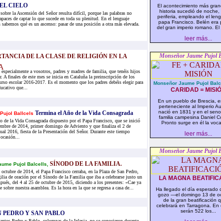
Y EL CIELO
El acontecimiento más gran
historia sucedió de noche,
sobre la Ascensión del Señor resulta difícil, porque las palabras no
periferia, empleando el len
apaces de captar lo que sucede en toda su plenitud. En el lenguaje
papa Francisco. Belén era p
s sabemos qué es un ascenso: pasar de una posición a otra más elevada.
del gran imperio romano. El 
leer más...
Monseñor Jaume Pujol B
RTANCIA DE LA CLASE DE RELIGIÓN EN LA
A
especialmente a vosotros, padres y madres de familia, que tenéis hijos
r. A finales de este mes se inicia en Cataluña la preinscripción de los
rso escolar 2016-2017. Es el momento que los padres debéis elegir para
Monseñor Jaume Pujol Balc
ucativo que...
CARIDAD = MISI
En un pueblo de Brescia, 
perteneciente al Imperio Au
nació en 1831 y en el sen
Termina el Año de la Vida Consagrada
Pujol Ballcels
familia campesina Daniel 
o de la Vida Consagrada dispuesto por el Papa Francisco, que se inició
Pronto surge en él la voca
embre de 2014, primer domingo de Adviento y que finaliza el 2 de
tual 2016, fiesta de la Presentación del Señor. Durante este tiempo
leer más...
ocasión...
Monseñor Jaume Pujol B
SÍNODO DE LA FAMILIA.
aume Pujol Balcells,
 octubre de 2014, el Papa Francisco cerraba, en la Plaza de San Pedro,
ilia de oración por el Sínodo de la Familia que iba a celebrarse justo un
LA MAGNA BEATIFIC
pués, del 4 al 25 de octubre de 2015, diciendo a los presentes: «Cae ya
e sobre nuestra asamblea. Es la hora en la que se regresa a casa de...
Ha llegado el día esperado 
gozo —el domingo 13 de o
de la gran beatificación 
celebrará en Tarragona. En
serán 522 los...
 PEDRO Y SAN PABLO
antos Pedro y Pablo, columnas de la Iglesia, no se conocieron durante