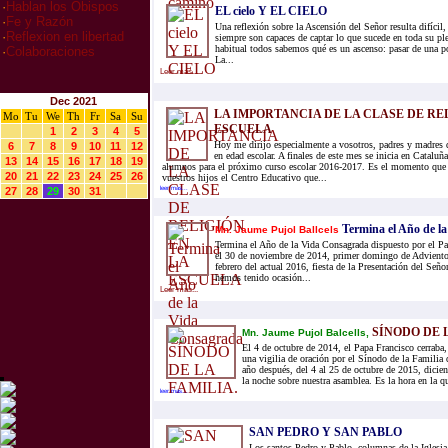
·
Hablan los Obispos
EL cielo Y EL CIELO
·
Fe y Razón
Una reflexión sobre la Ascensión del Señor resulta difícil,
·
Reflexion en libertad
siempre son capaces de captar lo que sucede en toda su pl
habitual todos sabemos qué es un ascenso: pasar de una po
·
Colaboraciones
La...
Leer mas...
Dec 2021
LA IMPORTANCIA DE LA CLASE DE RE
Mo
Tu
We
Th
Fr
Sa
Su
ESCUELA
1
2
3
4
5
Hoy me dirijo especialmente a vosotros, padres y madres d
6
7
8
9
10
11
12
en edad escolar. A finales de este mes se inicia en Cataluña
13
14
15
16
17
18
19
alumnos para el próximo curso escolar 2016-2017. Es el momento que l
20
21
22
23
24
25
26
vuestros hijos el Centro Educativo que...
27
28
29
30
31
leer mas...
Termina el Año de l
Mn. Jaume Pujol Ballcels
Termina el Año de la Vida Consagrada dispuesto por el Pa
el 30 de noviembre de 2014, primer domingo de Adviento 
febrero del actual 2016, fiesta de la Presentación del Seño
hemos tenido ocasión...
Leer mas...
SÍNODO DE 
Mn. Jaume Pujol Balcells,
El 4 de octubre de 2014, el Papa Francisco cerraba,
una vigilia de oración por el Sínodo de la Familia 
año después, del 4 al 25 de octubre de 2015, dicien
la noche sobre nuestra asamblea. Es la hora en la qu
leer mas...
SAN PEDRO Y SAN PABLO
Los santos Pedro y Pablo, columnas de la Iglesia