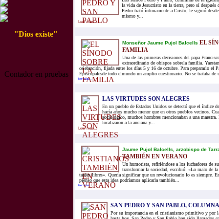
la vida de Jesucristo en la tierra, pero sí después 
Pedro trató íntimamente a Cristo, le siguió desde
mismo y...
Leer mas...
"Dios existe"
EL SÍ
Monseñor Jaume Pujol Balcells
FAMILIA
Una de las primeras decisiones del papa Francisc
extraordinario de obispos sobrela familia. Yaesta
celebración, fijada entre los días 5 y 16 de octubre. Para prepararlo el 
Contador en pruebas
Episcopalesde todo elmundo un amplio cuestionario. No se trataba de u
leer mas...
LAS VIRTUDES SON ALEGRES
En un pueblo de Estados Unidos se detectó que el índice de
hacía años mucho menor que en otros pueblos vecinos. Cua
sociológico, muchos hombres mencionaban a una maestra. 
localizaron a la anciana y...
Leer mas...
Jaume Pujol Balcells, arzobispo de Tar
TAMBIÉN EN VERANO
Un humorista, refiriéndose a los luchadores de s
transformar la sociedad, escribió: «Lo malo de la
tardes libres». Quería significar que un revolucionario lo es siempre. E
pienso que esta idea podríamos aplicarla también...
leer mas...
SAN PEDRO Y SAN PABLO, COLUMNA
Por su importancia en el cristianismo primitivo y por l
hasta hoy, San Pedro y San Pablo han sido llamados co