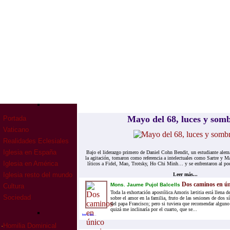
Mayo del 68, lu­ces y som­
Portada
Vaticano
Realidades Eclesiales
Iglesia en España
Bajo el li­de­raz­go pri­me­ro de Da­niel Cohn Ben­dit, un es­tu­dian­te ale­
la agi­ta­ción, to­ma­ron como re­fe­ren­cia a in­te­lec­tua­les como Sar­tre y
Iglesia en América
lí­ti­cos a Fi­del, Mao, Trotsky, Ho Chi Minh… y se en­fren­ta­ron al po­der
Iglesia resto del mundo
Leer más...
Dos caminos en ún
Mons. Jaume Pujol Balcells
Cultura
Toda la exhortación apostólica Amoris lætitia está llena d
Sociedad
sobre el amor en la familia, fruto de las sesiones de dos s
del papa Francisco; pero si tuviera que recomendar alguno
quizá me inclinaría por el cuarto, que se...
leer mas...
·
Homilia Dominical