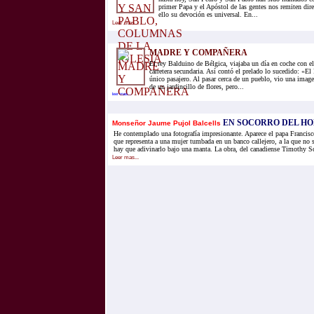
primer Papa y el Apóstol de las gentes nos remiten dire
ello su devoción es universal. En...
Leer mas...
MADRE Y COMPAÑERA
El rey Balduino de Bélgica, viajaba un día en coche con e
carretera secundaria. Así contó el prelado lo sucedido: «El
único pasajero. Al pasar cerca de un pueblo, vio una imag
de un jardincillo de flores, pero...
leer mas...
EN SOCORRO DEL H
Monseñor Jaume Pujol Balcells
He contemplado una fotografía impresionante. Aparece el papa Francisc
que representa a una mujer tumbada en un banco callejero, a la que no se
hay que adivinarlo bajo una manta. La obra, del canadiense Timothy Sch
Leer mas...