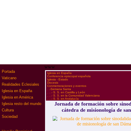
www
Portada
·
Iglesia en España
·
Conferencia episcopal española
Vaticano
·
Iglesia - Estado
·
Diocesis
Realidades Eclesiales
·
Conmemoraciones y eventos
·
. .-Semana Santa
Iglesia en España
·
. . .- S. S. en Castilla y León
·
. . .- S. S. en la Comunidad Valenciana
Iglesia en América
·
. . .- S. S. en Andalucía
Jornada de formación sobre sinod
Iglesia resto del mundo
cátedra de misionología de s
Cultura
Sociedad