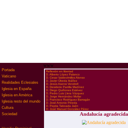
www
Portada
·
Reflexión en libertad
·
D. Alberto López Palanco
Vaticano
·
D. Cesar Valdeolmillos Alonso
·
D. Javier Úbeda Ibáñez
Realidades Eclesiales
·
D. Jesús Asensi Vendrell
·
D. Desiderio Parrilla Martínez
Iglesia en España
·
D. Diego Quiñones Estévez
·
D. Pedro Luis Llera Vázquez
Iglesia en América
·
D. Jorge Hernández Mollar
·
D. Francisco Rodríguez Barragán
Iglesia resto del mundo
·
D. José Antonio Pineda
·
D. Pepita Taboada Jaén
Cultura
·
D. José Manuel González Pérez
Andalucía agradecida
Sociedad