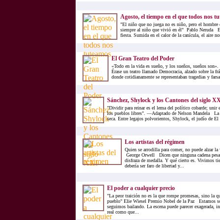
Agosto, el tiempo en el que todos nos t
"El niño que no juega no es niño, pero el hombre 
siempre al niño que vivió en él" Pablo Neruda Es
fiesta. Sumida en el calor de la canícula, el aire nos
El Gran Teatro del Poder
«Todo en la vida es sueño, y los sueños, sueños son»
Érase un teatro llamado Democracia, alzado sobre la frág
donde cotidianamente se representaban tragedias y farsas
Sánchez, Shylock y los Cantones del siglo X
"Dividir para reinar es el lema del político cobarde; unir 
los pueblos libres". —Adaptado de Nelson Mandela La c
seca. Entre legajos polvorientos, Shylock, el judío de El
Los artistas del régimen
Quien se arrodilla para comer, no puede alzar la 
George Orwell Dicen que ninguna cadena pesa 
disfraza de medalla. Y qué cierto es. Vivimos ti
debería ser faro de libertad y...
El poder a cualquier precio
"La peor traición no es la que rompe promesas, sino la q
pueblo" Elie Wiesel Premio Nobel de la Paz Estamos so
seguimos bailando. La escena puede parecer exagerada, in
real como que...