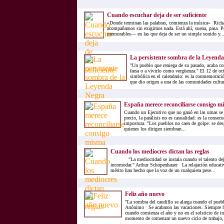
Cuando escuchar deja de ser suficiente
«Donde terminan las palabras, comienza la música» Ric
acompañarnos sin exigirnos nada. Está ahí, suena, pasa. 
memorables— en las que deja de ser un simple sonido y..
La persistente sombra de la Leyend
"Un pueblo que reniega de su pasado, acaba co
farsa o a vivirlo como vergüenza." El 12 de oc
simbólica en el calendario: es la conmemoració
que dio origen a una de las comunidades cultur
España merece reconciliarse consigo m
Cuando un Ejecutivo que no ganó en las urnas se a
precio, la parálisis no es casualidad: es la consec
impostura. "Los pueblos no caen de golpe: se de
quienes los dirigen siembran...
Cuando los mediocres dictan las reglas
"La mediocridad se instala cuando el talento deja 
incomodar." Arthur Schopenhauer La relajación educativ
mérito han hecho que la voz de un cualquiera pese...
Feliz año nuevo
"La sombra del caudillo se alarga cuando el puebl
Anónimo Se acabaron las vacaciones. Siempre h
cuando comienza el año y no en el solsticio de i
momento de comenzar un nuevo ciclo de trabajo, 