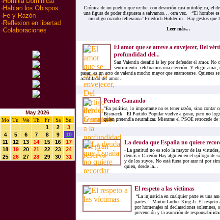
·
Homilia Dominical
·
Hablan los Obispos
Crónica de un pueblo que recibe, con devoción casi mitológica, el 
una figura de poder dispuesta a salvarnos… otra vez. “El hombre es
·
Fe y Razón
mendigo cuando reflexiona” Friedrich Hölderlin Hay gestos que h
·
Reflexion en libertad
Leer más...
·
Colaboraciones
El amor que se atreve a envejecer, Del vérti
profundidad del...
San Valentín desafió la ley por defender el amor. No 
sentimiento: celebramos una elección. Y elegir amar,
pasar, es un acto de valentía mucho mayor que enamorarse. Quienes se
acantilado del amor...
Perder Ganando
“En política, lo importante no es tener razón, sino contar
May 2026
Bismarck El Partido Popular vuelve a ganar, pero no logr
quien pretendía neutralizar. Mientras el PSOE retrocede de f
Mo
Tu
We
Th
Fr
Sa
Su
1
2
3
4
5
6
7
8
9
10
11
12
13
14
15
16
17
La deuda que España no quiere recor
18
19
20
21
22
23
24
«La gratitud no es solo la mayor de las virtudes,
demás.» Cicerón Hay alguien en el epílogo de su
25
26
27
28
29
30
31
y de los suyos. No está fuera por azar ni por si
quien, desde la...
El respeto a las víctimas
“La injusticia en cualquier parte es una ame
partes.” Martin Luther King Jr. El respeto 
por homenajes ni declaraciones solemnes, s
prevención y la asunción de responsabilidad