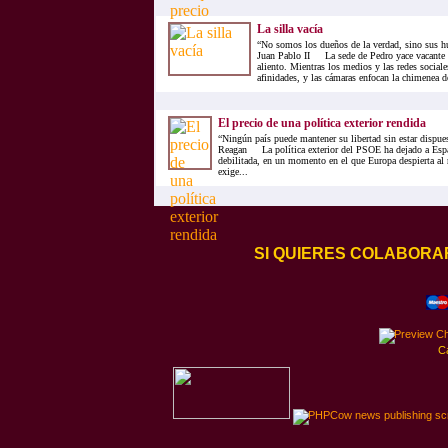
La silla vacía
“No somos los dueños de la verdad, sino sus h
Juan Pablo II La sede de Pedro yace vacante 
aliento. Mientras los medios y las redes sociale
afinidades, y las cámaras enfocan la chimenea de
El precio de una política exterior rendida
“Ningún país puede mantener su libertad sin estar dispue
Reagan La política exterior del PSOE ha dejado a Espa
debilitada, en un momento en el que Europa despierta al
exige...
SI QUIERES COLABORA
C